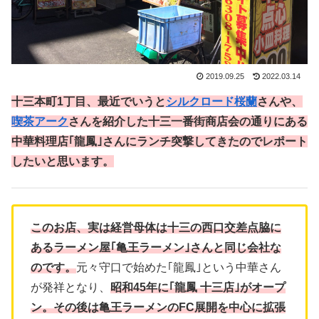
2019.09.25
2022.03.14
十三本町
1
丁目
、最近でいうと
シルクロード桜蘭
さんや、
喫茶アーク
さんを紹介した十三一番街商店会の通りにある
中華料理店｢龍鳳｣さんにランチ突撃してきたのでレポート
したいと思います。
このお店、実は経営母体は十三の西口交差点脇に
あるラーメン屋｢亀王ラーメン｣さんと同じ会社な
のです。
元々守口で始めた｢龍鳳｣という中華さん
が発祥となり、
昭和45年に｢龍鳳 十三店｣がオープ
ン。その後は亀王ラーメンのFC展開を中心に拡張