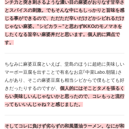
ンチ力と突き刺さるような濃い目の麻婆がおりなす甘辛さ
とスパイスの刺激。でもそんな中にもしっかりと旨味を感
じる事ができるので、ただただ辛いだけどかシビれるだけ
じゃない麻婆。”シビカラ～”と思わずIKKOのモノマネを
したくなる旨辛い麻婆丼だと思います。個人的に満点で
す。
ちなみに麻婆豆腐といえば、堂島のほうに超絶に美味しい
マーボー豆腐を出すことで有名なお店｢中菜Labo.朝陽｣さ
んがあり、そこの麻婆豆腐も相当シビからで僕もとても好
きだったりするのですが、
個人的にはそことタメを張るく
らい美味しいんじゃないかと思ったので、コレもっと流行
ってもいいんじゃね？と感じました。
そしてコレに負けず劣らずの和風醤油ラーメン。なにが和