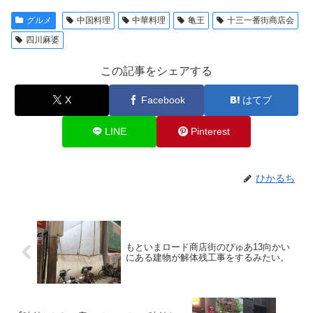
グルメ
中国料理
中華料理
亀王
十三一番街商店会
四川麻婆
この記事をシェアする
X
Facebook
はてブ
LINE
Pinterest
ひかるち
もといまロード商店街のぴゅあ13向かい
にある建物が解体残工事をするみたい。