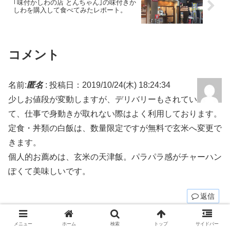
｢味付かしわの店 とんちゃん｣の味付きか
しわを購入して食べてみたレポート。
コメント
名前:
匿名
:
投稿日：2019/10/24(木) 18:24:34
少しお値段が変動しますが、デリバリーもされてい
て、仕事で身動きが取れない際はよく利用しております。
定食・丼類の白飯は、数量限定ですが無料で玄米へ変更で
きます。
個人的お薦めは、玄米の天津飯。パラパラ感がチャーハン
ぽくて美味しいです。
返信
名前:
ひかるち
:
投稿日：2019/10/25(金) 00:29:44
メニュー
ホーム
検索
トップ
サイドバー