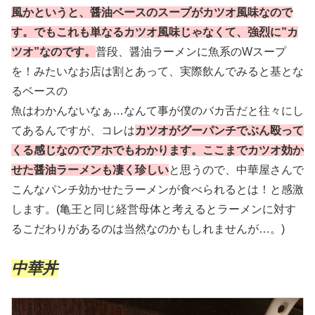
風かというと、醤油ベースのスープがカツオ風味なので
す。でもこれも単なるカツオ風味じゃなくて、強烈に”カ
ツオ”なのです。
普段、醤油ラーメンに魚系のWスープ
を！みたいなお店は割とあって、実際飲んでみると基とな
るベースの
魚はわかんないなぁ…なんて事が僕のバカ舌だと往々にし
てあるんですが、コレは
カツオがグーパンチでぶん殴って
くる感じなのでアホでもわかります。ここまでカツオ効か
せた醤油ラーメンも凄く珍しい
と思うので、中華屋さんで
こんなパンチ効かせたラーメンが食べられるとは！と感激
します。(亀王と同じ経営母体と考えるとラーメンに対す
るこだわりがあるのは当然なのかもしれませんが…。)
中華丼