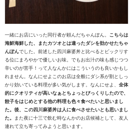
一緒にお店にいった同行者が頼んだちゃんぽん。
こちらは
海鮮海鮮した、またカツオとは違ったダシを効かせたちゃ
んぽん
でした。前述した四川麻婆丼と比べるとビックリす
る位にまろやかで優しいお味。でもお出汁の味も感じつつ
辛いのが苦手！って人なんかにはこういうのも良いかもし
れません。なんにせよこのお店は全般にダシ系が割としっ
かり効いている料理が多い気がします。なんにせよ、
全体
的にクオリティが高いなぁとちょっとびっくりしたので、
餃子をはじめとする他の料理も色々食べたいと思いまし
た。後、この四川麻婆丼は人に食べさせたいとも思いまし
た。
また夜に十三で飲む時なんかのお店候補として、友人
連れて立ち寄ってみようと思います。