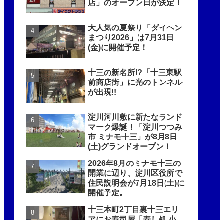
店」のオープン日が決定！
大人気の夏祭り「ダイヘン
まつり2026」は7月31日
(金)に開催予定！
十三の新名所!?「十三東駅
前商店街」に光のトンネル
が出現!!
淀川河川敷に新たなランド
マーク爆誕！「淀川つつみ
市 ミナモ十三」が8月8日
(土)グランドオープン！
2026年8月のミナモ十三の
開業に辺り、淀川区役所で
住民説明会が7月18日(土)に
開催予定。
十三本町2丁目裏十三エリ
アにお寿司屋「寿し処 小