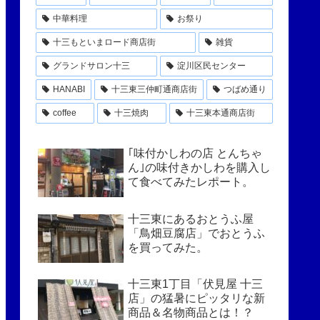
中華料理
お祭り
十三もといまロード商店街
雑貨
グランドサロン十三
淀川区民センター
HANABI
十三東三仲町通商店街
つばめ通り
coffee
十三焼肉
十三東本通商店街
｢味付かしわの店 とんちゃ
ん｣の味付きかしわを購入し
て食べてみたレポート。
十三東にあるおとうふ屋
「鳥畑豆腐店」でおとうふ
を買ってみた。
十三東1丁目「伏見屋 十三
店」の猛暑にピッタリな新
商品＆名物商品とは！？