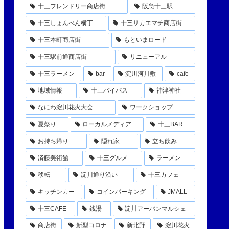
十三フレンドリー商店街
阪急十三駅
十三しょんべん横丁
十三サカエマチ商店街
十三本町商店街
もといまロード
十三駅前通商店街
リニューアル
十三ラーメン
bar
淀川河川敷
cafe
地域情報
十三バイパス
神津神社
なにわ淀川花火大会
ワークショップ
夏祭り
ローカルメディア
十三BAR
お持ち帰り
隠れ家
立ち飲み
済藤美術館
十三グルメ
ラーメン
移転
淀川通り沿い
十三カフェ
キッチンカー
コインパーキング
JMALL
十三CAFE
銭湯
淀川アーバンマルシェ
商店街
新型コロナ
新北野
淀川花火