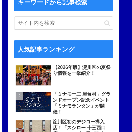
キーワードから記事検索
人気記事ランキング
【2026年版】淀川区の夏祭
り情報を一挙紹介！
「ミナモ十三 屋台村」グラ
ンドオープン記念イベント
「ミナモランタン」が開
催！
淀川区初のデジロー導入
店！「スシロー 十三西口