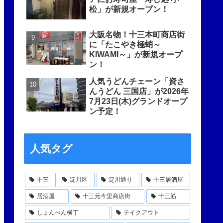
松」が新規オープン！
大阪名物！十三本町商店街
に「たこやき極蛸～
KIWAMI～」が新規オープ
ン！
人気うどんチェーン「資さ
んうどん 三国店」が2026年
7月23日(木)グランドオープ
ン予定！
人気タグ
十三
淀川区
淀川通り
十三居酒屋
居酒屋
十三元今里商店街
十三筋
しょんべん横丁
テイクアウト