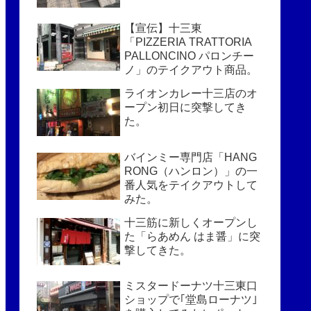
【宣伝】十三東
「PIZZERIA TRATTORIA
PALLONCINO パロンチー
ノ」のテイクアウト商品。
ライオンカレー十三店のオ
ープン初日に突撃してき
た。
バインミー専門店「HANG
RONG（ハンロン）」の一
番人気をテイクアウトして
みた。
十三筋に新しくオープンし
た「らあめん はま醤」に突
撃してきた。
ミスタードーナツ十三東口
ショップで｢堂島ローナツ｣