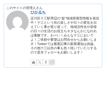
このサイトの管理人さん
ひかるち
淀川区十三駅周辺の"超"地域密着型情報を発信
中！十三という街の楽しさや日々の変化を伝
えていく事が巡り巡って、地域活性化や皆様
の日々の生活のお役立ちネタなんかになれれ
ば素敵です。わーい！みんな十三においで
よ！ご依頼や要望はお問合せからお願いしま
す！Twitterでは最新記事の新着通知は勿論、
その他十三以外の事も色々呟いていたりする
ので是非フォローをお願いします！