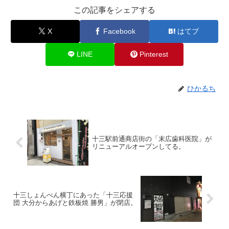
この記事をシェアする
X
Facebook
はてブ
LINE
Pinterest
ひかるち
十三駅前通商店街の「末広歯科医院」が
リニューアルオープンしてる。
十三しょんべん横丁にあった「十三応援
団 大分からあげと鉄板焼 勝男」が閉店。