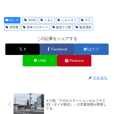
街レポ
JUSO
くるり
じゅうそう
十三
岸田繁
発車メロディー
阪急十三駅
阪急電鉄
この記事をシェアする
X
Facebook
はてブ
LINE
Pinterest
ひかるち
十三筋「アポロステーションセルフ十三
SS（ダイヤ昭石）」の営業形態が変更し
てる。