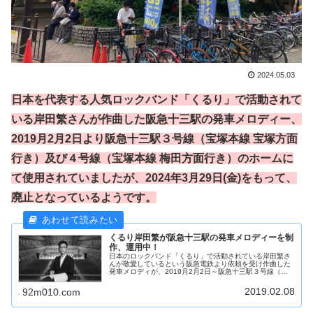
2024.05.03
日本を代表する人気ロックバンド「くるり」で活動されて
いる岸田繁さんが作曲した阪急十三駅の発車メロディー、
2019月2月2日より阪急十三駅３号線（宝塚本線 宝塚方面
行き）及び４号線（宝塚本線 梅田方面行き）のホームに
て使用されていましたが、2024年3月29日(金)をもって、
廃止となっているようです。
くるり岸田繁が阪急十三駅の発車メロディーを制
作、運用中！
日本のロックバンド「くるり」で活動されている岸田繁さ
んが敬愛しているという阪急電鉄より依頼を受け作曲した
発車メロディが、2019月2月2日～阪急十三駅３号線（宝
塚本線 宝塚方面行き）／４号線（宝塚本線 梅田方面行
き）のホームにて使用されてい...
2019.02.08
92m010.com