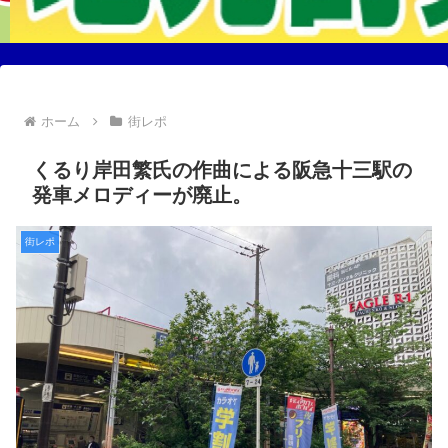
ホーム
街レポ
くるり岸田繁氏の作曲による阪急十三駅の
発車メロディーが廃止。
街レポ