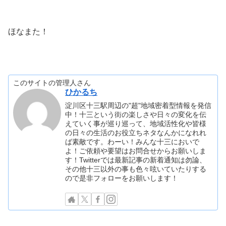
ほなまた！
このサイトの管理人さん
ひかるち
淀川区十三駅周辺の"超"地域密着型情報を発信
中！十三という街の楽しさや日々の変化を伝
えていく事が巡り巡って、地域活性化や皆様
の日々の生活のお役立ちネタなんかになれれ
ば素敵です。わーい！みんな十三においで
よ！ご依頼や要望はお問合せからお願いしま
す！Twitterでは最新記事の新着通知は勿論、
その他十三以外の事も色々呟いていたりする
ので是非フォローをお願いします！