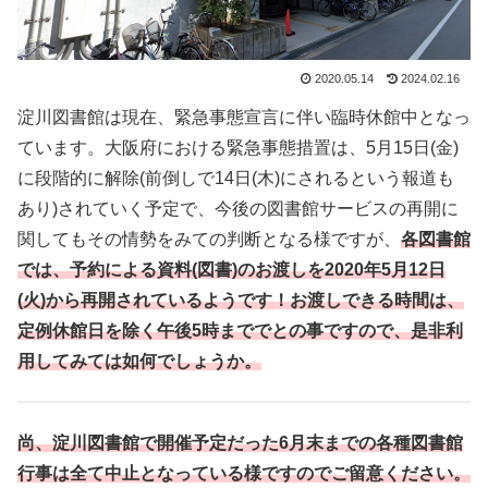
2020.05.14
2024.02.16
淀川図書館は現在、緊急事態宣言に伴い臨時休館中となっ
ています。大阪府における緊急事態措置は、5月15日(金)
に段階的に解除(前倒しで14日(木)にされるという報道も
あり)されていく予定で、今後の図書館サービスの再開に
関してもその情勢をみての判断となる様ですが、
各図書館
では、予約による資料(図書)のお渡しを2020年5月12日
(火)から再開されているようです！お渡しできる時間は、
定例休館日を除く午後5時まででとの事ですので、是非利
用してみては如何でしょうか。
尚、淀川図書館で開催予定だった6月末までの各種図書館
行事は全て中止となっている様ですのでご留意ください。