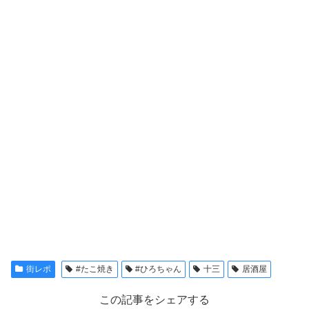
街レポ
#たこ焼き
#ひろちゃん
十三
居酒屋
この記事をシェアする