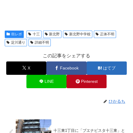
街レポ
十三
新北野
新北野中学校
正体不明
淀川通り
詳細不明
この記事をシェアする
X
Facebook
はてブ
LINE
Pinterest
ひかるち
十三東1丁目に「ブエナビスタ十三東」と