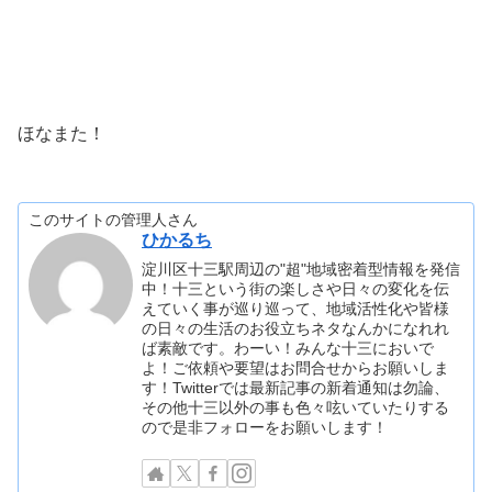
ほなまた！
このサイトの管理人さん
ひかるち
淀川区十三駅周辺の"超"地域密着型情報を発信
中！十三という街の楽しさや日々の変化を伝
えていく事が巡り巡って、地域活性化や皆様
の日々の生活のお役立ちネタなんかになれれ
ば素敵です。わーい！みんな十三においで
よ！ご依頼や要望はお問合せからお願いしま
す！Twitterでは最新記事の新着通知は勿論、
その他十三以外の事も色々呟いていたりする
ので是非フォローをお願いします！