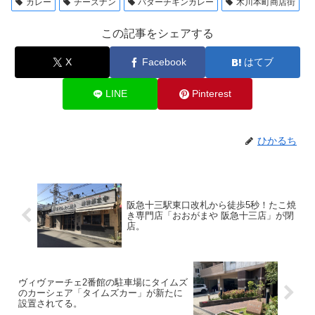
カレー
チーズナン
バターチキンカレー
木川本町商店街
この記事をシェアする
X
Facebook
はてブ
LINE
Pinterest
ひかるち
阪急十三駅東口改札から徒歩5秒！たこ焼
き専門店「おおがまや 阪急十三店」が閉
店。
ヴィヴァーチェ2番館の駐車場にタイムズ
のカーシェア「タイムズカー」が新たに
設置されてる。