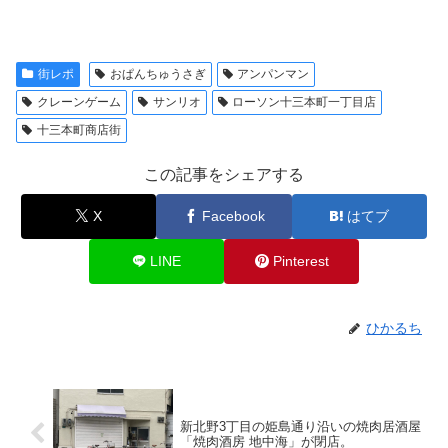
街レポ
おぱんちゅうさぎ
アンパンマン
クレーンゲーム
サンリオ
ローソン十三本町一丁目店
十三本町商店街
この記事をシェアする
X
Facebook
はてブ
LINE
Pinterest
ひかるち
新北野3丁目の姫島通り沿いの焼肉居酒屋
「焼肉酒房 地中海」が閉店。