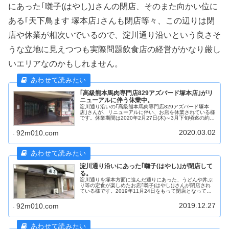
にあった｢囃子(はやし)｣さんの閉店、そのまた向かい位に
ある｢天下鳥ます 塚本店｣さんも閉店等々、この辺りは閉
店や休業が相次いでいるので、淀川通り沿いという良さそ
うな立地に見えつつも実際問題飲食店の経営がかなり厳し
いエリアなのかもしれません。
｢高級熊本馬肉専門店829アズバード塚本店｣がリ
ニューアルに伴う休業中。
淀川通り沿いの｢高級熊本馬肉専門店829アズバード塚本
店｣さんが、リニューアルに伴い、お店を休業されている様
です。休業期間は2020年2月27日(木)～3月下旬頃迄の約1
か月を予定との事。オープンされたのは2019年3月頃なの
で、約1年経過...
2020.03.02
92m010.com
淀川通り沿いにあった｢囃子(はやし)｣が閉店して
る。
淀川通りを塚本方面に進んだ通りにあった、うどんや丼ぶ
り等の定食が楽しめたお店｢囃子(はやし)｣さんが閉店され
ている様です。2019年11月24日をもって閉店となってい
るみたいです。35年もの間、営業されていたそうなので、
かなりの老舗がまた1...
2019.12.27
92m010.com