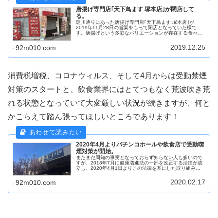
唐揚げ専門店｢天下鳥ます 塚本店｣が閉店して
る。
淀川通りにあった唐揚げ専門店｢天下鳥ます 塚本店｣が
2019年11月28日の営業をもって閉店となっていた様で
す。唐揚げという多彩なバリエーションが存在する食べ物
に注目、専門店化を行い、色々な賞を総なめにされてきた
唐揚げ界のルーキーも、この場...
2019.12.25
92m010.com
消費税増税、コロナウィルス、そして4月からは受動禁煙
対策のスタートと、飲食業界にはとてつもなく荒波吹き荒
れる状態となっていて大変厳しい状況が続きますが、何と
かこらえて踏ん張ってほしいところであります！
2020年4月よりパチンコホールや飲食店で受動喫
煙対策が開始。
まだまだ周知の事実となっておらず知らない人も多いので
すが、2018年7月に健康増進法の一部を改正する法律が成
立し、2020年4月1日よりこの法律を基にした取り組みが
全国的に全面施行されます。飲食店に関しては、既存での
経営規模が小さな飲食への...
2020.02.17
92m010.com