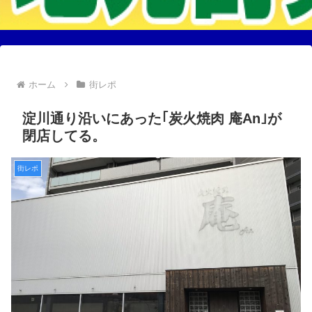
ホーム
街レポ
淀川通り沿いにあった｢炭火焼肉 庵An｣が
閉店してる。
街レポ