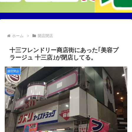
ホーム
開店閉店
十三フレンドリー商店街にあった｢美容プ
ラージュ 十三店｣が閉店してる。
開店閉店