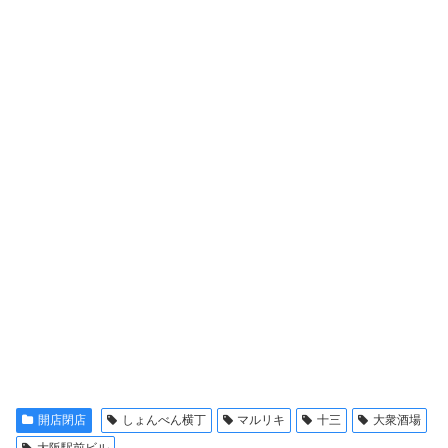
開店閉店
しょんべん横丁
マルリキ
十三
大衆酒場