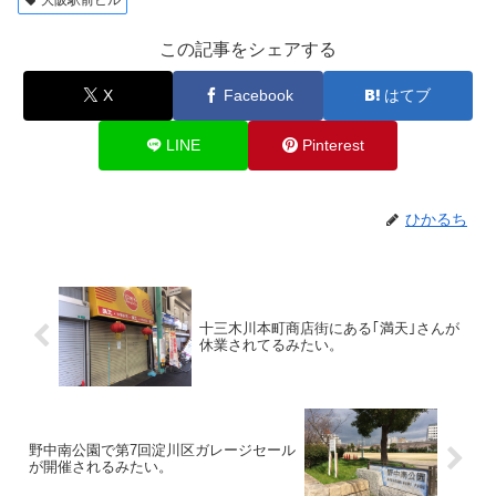
大阪駅前ビル
この記事をシェアする
X
Facebook
はてブ
LINE
Pinterest
ひかるち
十三木川本町商店街にある｢満天｣さんが
休業されてるみたい。
野中南公園で第7回淀川区ガレージセール
が開催されるみたい。