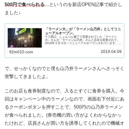
500円で食べられる
…というのを新店OPEN記事で紹介し
ました↓
「ラーメン大」が「ラーメン山乃井」としてリニ
ューアルオープン。
十三西口、しょんべん横丁で営業されていた「ラーメン
大」さんが「ラーメン山乃井」さんと店名を変更されて、
2019年４月４日～リニューアルオープンされています。最
初は別のお店？かとも思いましたが、看板のデザイン＆カ
ラーベースが以前と変わらない事...
2019.04.09
92m010.com
で、せっかくなのでと僕も山乃井ラーメンさんへさっそく
突撃してきましたよ。
このお店も食券制度なので、入るとすぐに食券を購入。今
回はキャンペーン中のラーメンなので、画面右下付近にあ
るクーポンボタンを押すことで、500円の山乃井ラーメン
が食べられました。(券売機の買い方がよくわからなかっ
たけれど、店員さんが買い方を誘導してくれたので機械オ