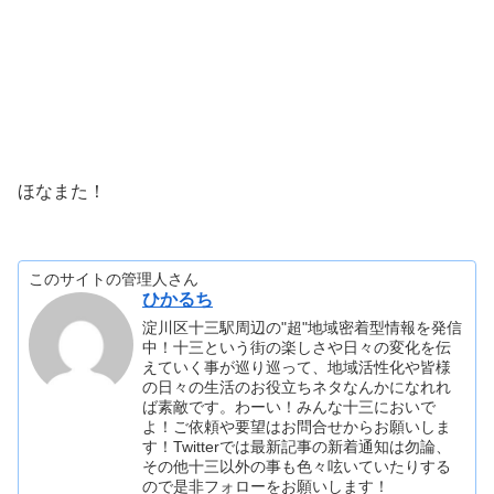
ほなまた！
このサイトの管理人さん
ひかるち
淀川区十三駅周辺の"超"地域密着型情報を発信
中！十三という街の楽しさや日々の変化を伝
えていく事が巡り巡って、地域活性化や皆様
の日々の生活のお役立ちネタなんかになれれ
ば素敵です。わーい！みんな十三においで
よ！ご依頼や要望はお問合せからお願いしま
す！Twitterでは最新記事の新着通知は勿論、
その他十三以外の事も色々呟いていたりする
ので是非フォローをお願いします！