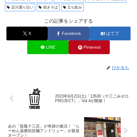
淀川通り沿い
焼きそば
立ち飲み
この記事をシェアする
X
Facebook
はてブ
LINE
Pinterest
ひかるち
2023年9月2日(土)「13530（十三ごみゼロ
PROJECT）」Vol.4が開催！
あの「龍鳳十三店」が奇跡の復活！「ら
ーめん薬膳担担麺アンドリュー」が新規
オープン！