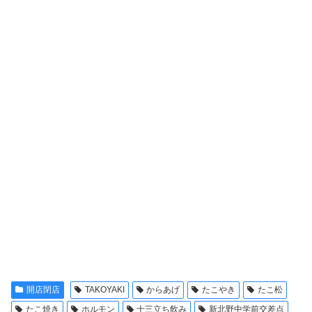
開店閉店
TAKOYAKI
からあげ
たこやき
たこ松
たこ焼き
ホルモン
十三立ち飲み
新北野中学前交差点