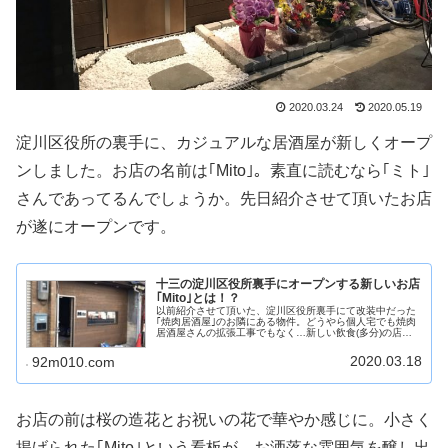
2020.03.24
2020.05.19
淀川区役所の裏手に、カジュアルな居酒屋が新しくオープ
ンしました。お店の名前は｢Mito｣。素直に読むなら｢ミト｣
さんであってるんでしょうか。先日紹介させて頂いたお店
が遂にオープンです。
十三の淀川区役所裏手にオープンする新しいお店
｢Mito｣とは！？
以前紹介させて頂いた、淀川区役所裏手にて改装中だった
｢焼肉居酒屋｣のお隣にある物件。どうやら個人宅でも焼肉
居酒屋さんの拡張工事でもなく…新しい飲食(多分)の店舗
がオープンするみたいですよ！お店の名前は｢Mito｣。素直
に読むなら｢ミト｣さん...
2020.03.18
92m010.com
お店の前は桜の造花とお祝いの花で華やか感じに。小さく
掲げられた｢Mito｣という看板が、お洒落な雰囲気を醸し出