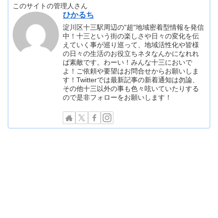
このサイトの管理人さん
ひかるち
淀川区十三駅周辺の"超"地域密着型情報を発信
中！十三という街の楽しさや日々の変化を伝
えていく事が巡り巡って、地域活性化や皆様
の日々の生活のお役立ちネタなんかになれれ
ば素敵です。わーい！みんな十三においで
よ！ご依頼や要望はお問合せからお願いしま
す！Twitterでは最新記事の新着通知は勿論、
その他十三以外の事も色々呟いていたりする
ので是非フォローをお願いします！