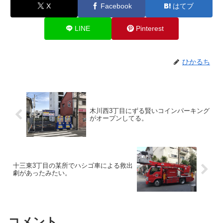
X
Facebook
はてブ
LINE
Pinterest
ひかるち
木川西3丁目にずる賢いコインパーキング
がオープンしてる。
十三東3丁目の某所でハシゴ車による救出
劇があったみたい。
コメント