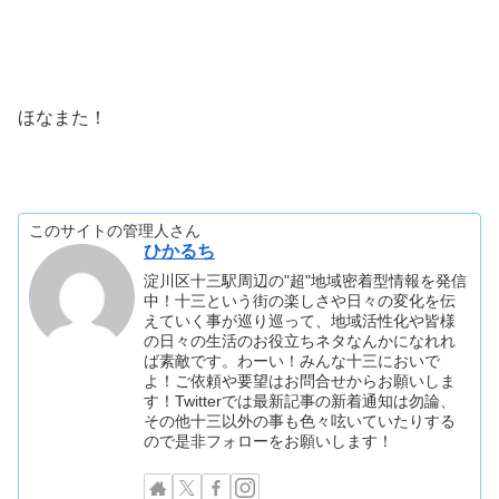
ほなまた！
このサイトの管理人さん
ひかるち
淀川区十三駅周辺の"超"地域密着型情報を発信
中！十三という街の楽しさや日々の変化を伝
えていく事が巡り巡って、地域活性化や皆様
の日々の生活のお役立ちネタなんかになれれ
ば素敵です。わーい！みんな十三においで
よ！ご依頼や要望はお問合せからお願いしま
す！Twitterでは最新記事の新着通知は勿論、
その他十三以外の事も色々呟いていたりする
ので是非フォローをお願いします！