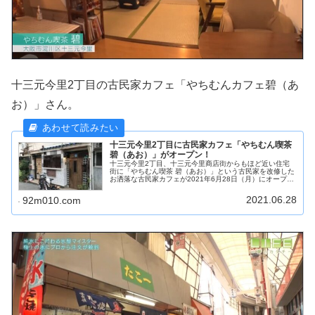
十三元今里2丁目の古民家カフェ「やちむんカフェ碧（あ
お）」さん。
十三元今里2丁目に古民家カフェ「やちむん喫茶
碧（あお）」がオープン！
十三元今里2丁目、十三元今里商店街からもほど近い住宅
街に「やちむん喫茶 碧（あお）」という古民家を改修した
お洒落な古民家カフェが2021年6月28日（月）にオープン
した様です。
2021.06.28
92m010.com