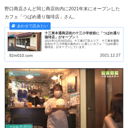
野口商店さんど同じ商店街内に2021年末にオープンした
カフェ「つばめ通り珈琲店」さん。
十三東本通商店街の十三小学校前に「つばめ通り
珈琲店」がオープン！
2021年12月26日(日)、十三東3丁目エリア、十三東本通商
店街の十三小学校の真向かいに新しいカフェ「つばめ通り
珈琲店」がオープンしています。
2021.12.27
92m010.com