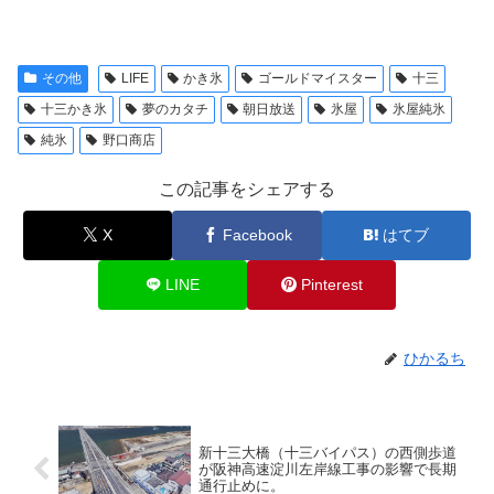
その他
LIFE
かき氷
ゴールドマイスター
十三
十三かき氷
夢のカタチ
朝日放送
氷屋
氷屋純氷
純氷
野口商店
この記事をシェアする
X
Facebook
はてブ
LINE
Pinterest
ひかるち
新十三大橋（十三バイパス）の西側歩道
が阪神高速淀川左岸線工事の影響で長期
通行止めに。