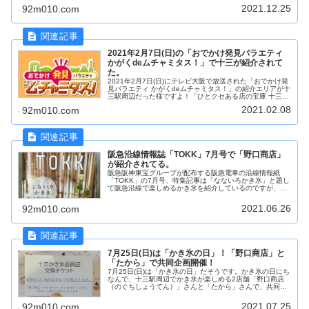
2021.12.25
92m010.com
2021年2月7日(日)の「おでかけ発見バラエティ
かがくdeムチャミタス！」で十三が紹介されて
た。
2021年2月7日(日)にテレビ大阪で放送された「おでかけ発
見バラエティ かがくdeムチャミタス！」の紹介エリアが十
三駅周辺だった様ですよ！「ひとクセある店の宝庫 十三の
魅力」として様々なお店が紹介された様です。
2021.02.08
92m010.com
阪急沿線情報誌「TOKK」7月号で「野口商店」
が紹介されてる。
阪急阪神東宝グループが配布する阪急電車の沿線情報紙
「TOKK」の7月号、特集記事は「なないろかき氷」と題し
て阪急沿線で楽しめるかき氷を紹介しているのですが、そ
の中で我らが十三にある「野口商店」さんが紹介されてい
る様です。
2021.06.26
92m010.com
7月25日(日)は「かき氷の日」！「野口商店」と
「たから」で共同企画開催！
7月25日(日)は「かき氷の日」だそうです。かき氷の日にち
なんで、十三駅周辺でかき氷が楽しめる2店舗「野口商店
（のぐちしょうてん）」さんと「たから」さんで、共同の
キャンペーンが実施されるそうです！
2021.07.25
92m010.com