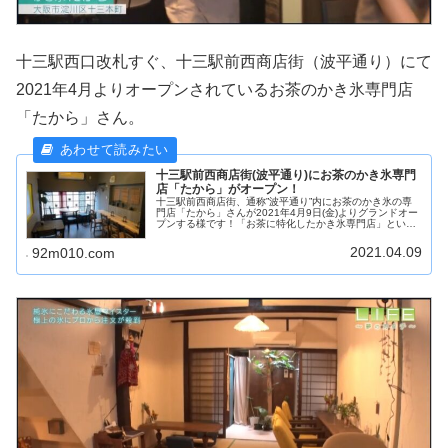
十三駅西口改札すぐ、十三駅前西商店街（波平通り）にて
2021年4月よりオープンされているお茶のかき氷専門店
「たから」さん。
十三駅前西商店街(波平通り)にお茶のかき氷専門
店「たから」がオープン！
十三駅前西商店街、通称”波平通り”内にお茶のかき氷の専
門店「たから」さんが2021年4月9日(金)よりグランドオー
プンする様です！「お茶に特化したかき氷専門店」という
一風変わったコンセプトを持ったお店、一体どんなお店な
のかを紹介したいと思います。
2021.04.09
92m010.com