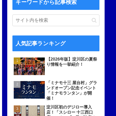
キーワードから記事検索
人気記事ランキング
【2026年版】淀川区の夏祭
り情報を一挙紹介！
「ミナモ十三 屋台村」グラ
ンドオープン記念イベント
「ミナモランタン」が開
催！
淀川区初のデジロー導入
店！「スシロー 十三西口