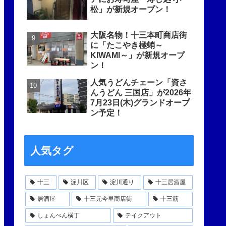
松」が新規オープン！
大阪名物！十三本町商店街
に「たこやき極蛸～
KIWAMI～」が新規オープ
ン！
人気うどんチェーン「資さ
んうどん 三国店」が2026年
7月23日(木)グランドオープ
ン予定！
人気タグ
十三
淀川区
淀川通り
十三居酒屋
居酒屋
十三元今里商店街
十三筋
しょんべん横丁
テイクアウト