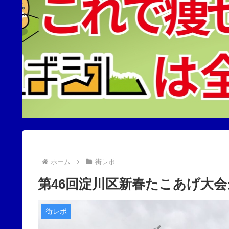
ホーム
街レポ
第46回淀川区新春たこあげ大
街レポ