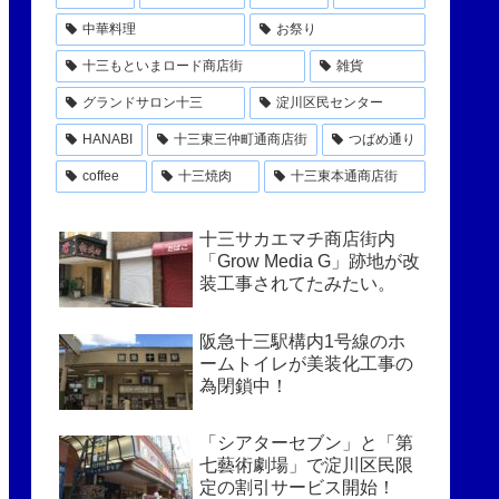
中華料理
お祭り
十三もといまロード商店街
雑貨
グランドサロン十三
淀川区民センター
HANABI
十三東三仲町通商店街
つばめ通り
coffee
十三焼肉
十三東本通商店街
十三サカエマチ商店街内
「Grow Media G」跡地が改
装工事されてたみたい。
阪急十三駅構内1号線のホ
ームトイレが美装化工事の
為閉鎖中！
「シアターセブン」と「第
七藝術劇場」で淀川区民限
定の割引サービス開始！