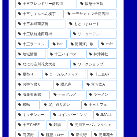
十三フレンドリー商店街
阪急十三駅
十三しょんべん横丁
十三サカエマチ商店街
十三本町商店街
もといまロード
十三駅前通商店街
リニューアル
十三ラーメン
bar
淀川河川敷
cafe
地域情報
十三バイパス
神津神社
なにわ淀川花火大会
ワークショップ
夏祭り
ローカルメディア
十三BAR
お持ち帰り
隠れ家
立ち飲み
済藤美術館
十三グルメ
ラーメン
移転
淀川通り沿い
十三カフェ
キッチンカー
コインパーキング
JMALL
十三CAFE
銭湯
淀川アーバンマルシェ
商店街
新型コロナ
新北野
淀川花火