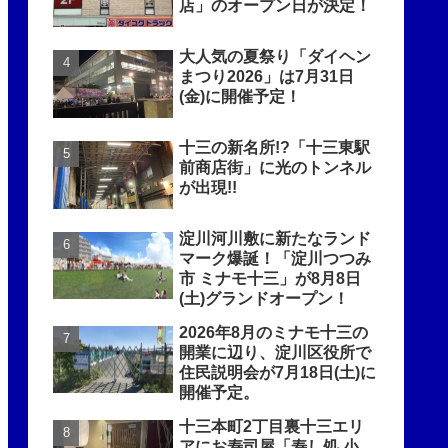
店」のオープン日が決定！
大人気の夏祭り「ダイヘン
まつり2026」は7月31日
(金)に開催予定！
十三の新名所!?「十三東駅
前商店街」に光のトンネル
が出現!!
淀川河川敷に新たなランド
マーク爆誕！「淀川つつみ
市 ミナモ十三」が8月8日
(土)グランドオープン！
2026年8月のミナモ十三の
開業に辺り、淀川区役所で
住民説明会が7月18日(土)に
開催予定。
十三本町2丁目裏十三エリ
アにお寿司屋「寿し処 小