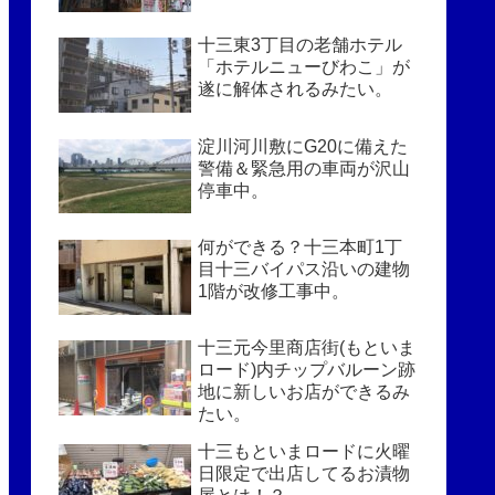
十三東3丁目の老舗ホテル
「ホテルニューびわこ」が
遂に解体されるみたい。
淀川河川敷にG20に備えた
警備＆緊急用の車両が沢山
停車中。
何ができる？十三本町1丁
目十三バイパス沿いの建物
1階が改修工事中。
十三元今里商店街(もといま
ロード)内チップバルーン跡
地に新しいお店ができるみ
たい。
十三もといまロードに火曜
日限定で出店してるお漬物