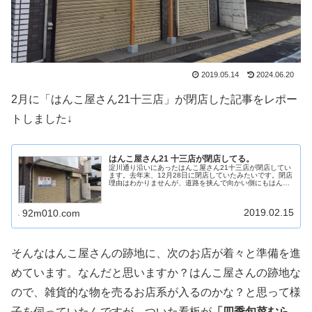
2019.05.14
2024.06.20
2月に「はんこ屋さん21十三店」が閉店した記事をレポー
トしました↓
はんこ屋さん21 十三店が閉店してる。
淀川通り沿いにあったはんこ屋さん21十三店が閉店してい
ます。去年末、12月28日に閉店していたみたいです。閉店
理由はわかりませんが、道路を挟んで向かい側にもはんこ
屋さんがあるので、競合していたことも影響していたのか
もしれません。近くの信号か...
2019.02.15
92m010.com
そんなはんこ屋さんの跡地に、次のお店が着々と準備を進
めています。なんだと思いますか？はんこ屋さんの跡地な
ので、雑貨的な物を売るお店系が入るのかな？と思って様
子を伺っていたんですが…ついた看板が
「四季旬菜むら