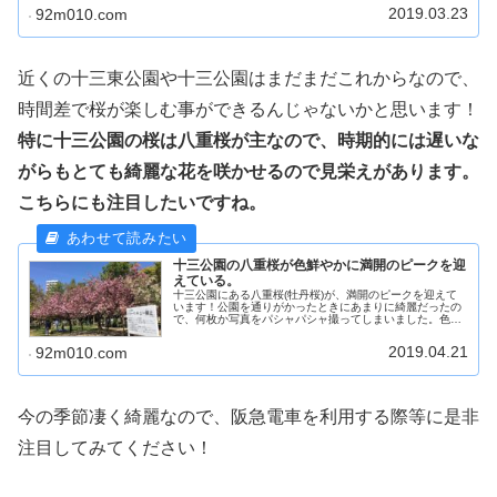
ば桜ノ宮だとか、大阪城公園だとか...
2019.03.23
92m010.com
近くの十三東公園や十三公園はまだまだこれからなので、
時間差で桜が楽しむ事ができるんじゃないかと思います！
特に十三公園の桜は八重桜が主なので、時期的には遅いな
がらもとても綺麗な花を咲かせるので見栄えがあります。
こちらにも注目したいですね。
十三公園の八重桜が色鮮やかに満開のピークを迎
えている。
十三公園にある八重桜(牡丹桜)が、満開のピークを迎えて
います！公園を通りがかったときにあまりに綺麗だったの
で、何枚か写真をパシャパシャ撮ってしまいました。色鮮
やかなピンク色の花びらと真っ青な空。最高です。ここで
八重桜ってなに？という人達の為...
2019.04.21
92m010.com
今の季節凄く綺麗なので、阪急電車を利用する際等に是非
注目してみてください！