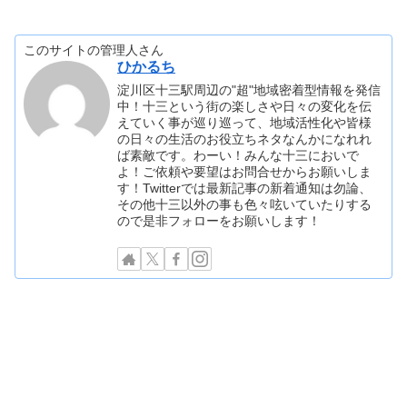
このサイトの管理人さん
ひかるち
淀川区十三駅周辺の"超"地域密着型情報を発信
中！十三という街の楽しさや日々の変化を伝
えていく事が巡り巡って、地域活性化や皆様
の日々の生活のお役立ちネタなんかになれれ
ば素敵です。わーい！みんな十三においで
よ！ご依頼や要望はお問合せからお願いしま
す！Twitterでは最新記事の新着通知は勿論、
その他十三以外の事も色々呟いていたりする
ので是非フォローをお願いします！