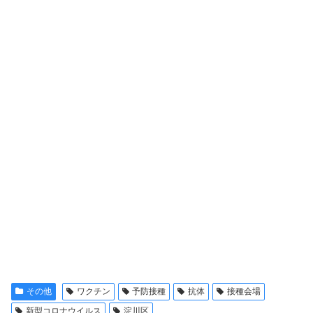
その他
ワクチン
予防接種
抗体
接種会場
新型コロナウイルス
淀川区