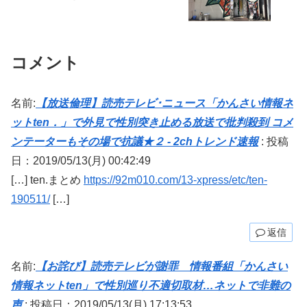
コメント
名前:
【放送倫理】読売テレビ･ニュース「かんさい情報ネ
ットten．」で外見で性別突き止める放送で批判殺到 コメ
ンテーターもその場で抗議★２ - 2chトレンド速報
:
投稿
日：2019/05/13(月) 00:42:49
[…] ten.まとめ
https://92m010.com/13-xpress/etc/ten-
190511/
[…]
返信
名前:
【お詫び】読売テレビが謝罪 情報番組「かんさい
情報ネットten」で性別巡り不適切取材…ネットで非難の
声
:
投稿日：2019/05/13(月) 17:13:53