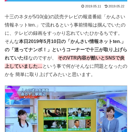
2019.05.11
2019.05.22
十三のネタが5/10(金)の読売テレビの報道番組「かんさい
情報ネットten.」で流れるという事前情報は掴んでいたの
に、テレビの録画をすっかり忘れていたひかるちです。
そんな
本日2019年5月10日の「かんさい情報ネットten.」
の「迷ってナンボ！」というコーナーで十三が取り上げら
れていた
様なのですが、
そのVTR内容が酷いとSNSで炎
上していました…
という事で何がそんなに問題となったの
かを 簡単に取り上げてみたいと思います。