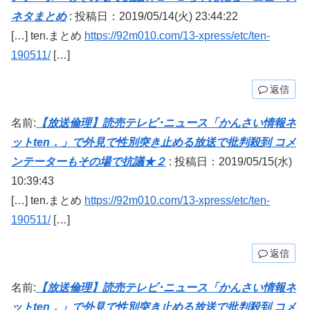
ネタまとめ
:
投稿日：2019/05/14(火) 23:44:22
[…] ten.まとめ
https://92m010.com/13-xpress/etc/ten-
190511/
[…]
返信
名前:
【放送倫理】読売テレビ･ニュース「かんさい情報ネ
ットten．」で外見で性別突き止める放送で批判殺到 コメ
ンテーターもその場で抗議★２
:
投稿日：2019/05/15(水)
10:39:43
[…] ten.まとめ
https://92m010.com/13-xpress/etc/ten-
190511/
[…]
返信
名前:
【放送倫理】読売テレビ･ニュース「かんさい情報ネ
ットten．」で外見で性別突き止める放送で批判殺到 コメ