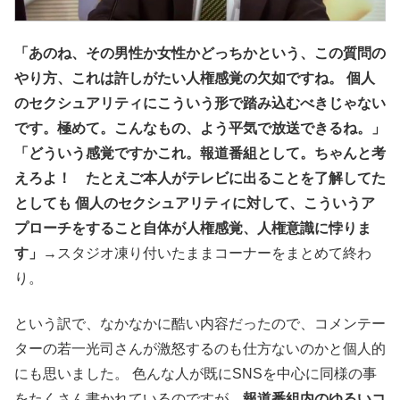
「あのね、その男性か女性かどっちかという、この質問の
やり方、これは許しがたい人権感覚の欠如ですね。 個人
のセクシュアリティにこういう形で踏み込むべきじゃない
です。極めて。こんなもの、よう平気で放送できるね。」
「どういう感覚ですかこれ。報道番組として。ちゃんと考
えろよ！ たとえご本人がテレビに出ることを了解してた
としても 個人のセクシュアリティに対して、こういうア
プローチをすること自体が人権感覚、人権意識に悖りま
す」
→スタジオ凍り付いたままコーナーをまとめて終わ
り。
という訳で、なかなかに酷い内容だったので、コメンテー
ターの若一光司さんが激怒するのも仕方ないのかと個人的
にも思いました。 色んな人が既にSNSを中心に同様の事
をたくさん書かれているのですが、
報道番組内のゆるいコ