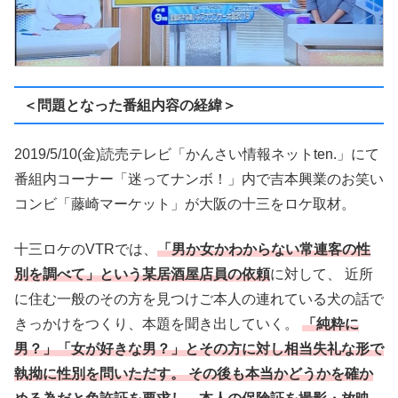
＜問題となった番組内容の経緯＞
2019/5/10(金)読売テレビ「かんさい情報ネットten.」にて
番組内コーナー「迷ってナンボ！」内で吉本興業のお笑い
コンビ「藤崎マーケット」が大阪の十三をロケ取材。
十三ロケのVTRでは、
「男か女かわからない常連客の性
別を調べて」という某居酒屋店員の依頼
に対して、 近所
に住む一般のその方を見つけご本人の連れている犬の話で
きっかけをつくり、本題を聞き出していく。
「純粋に
男？」「女が好きな男？」とその方に対し相当失礼な形で
執拗に性別を問いただす。 その後も本当かどうかを確か