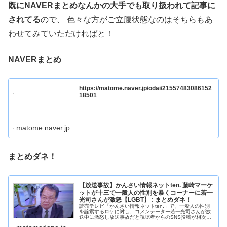
既にNAVERまとめなんかの大手でも取り扱われて記事に
されてる
ので、 色々な方がご立腹状態なのはそちらもあ
わせてみていただければと！
NAVERまとめ
https://matome.naver.jp/odai/21557483086152
18501
matome.naver.jp
まとめダネ！
【放送事故】かんさい情報ネットten. 藤崎マーケ
ットが十三で一般人の性別を暴くコーナーに若一
光司さんが激怒【LGBT】 : まとめダネ！
読売テレビ「かんさい情報ネットten.」で、一般人の性別
を詮索するロケに対し、コメンテーター若一光司さんが放
送中に激怒し放送事故だと視聴者からのSNS投稿が相次…
放送事故など。