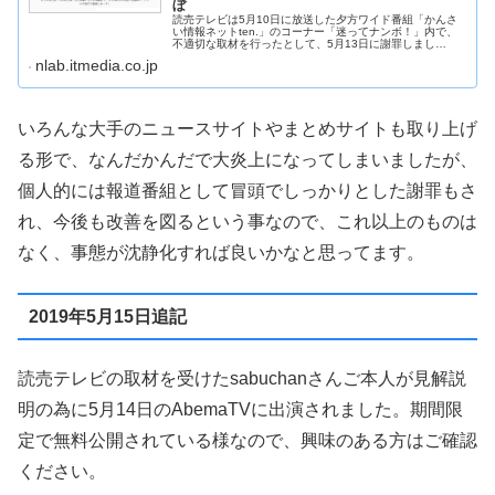
ぼ
読売テレビは5月10日に放送した夕方ワイド番組「かんさ
い情報ネットten.」のコーナー「迷ってナンボ！」内で、
不適切な取材を行ったとして、5月13日に謝罪しまし
た。“一般人の性別を確かめる”という企画が視聴者や出演
nlab.itmedia.co.jp
したコメンテーターから問題...
いろんな大手のニュースサイトやまとめサイトも取り上げ
る形で、なんだかんだで大炎上になってしまいましたが、
個人的には報道番組として冒頭でしっかりとした謝罪もさ
れ、今後も改善を図るという事なので、これ以上のものは
なく、事態が沈静化すれば良いかなと思ってます。
2019年5月15日追記
読売テレビの取材を受けたsabuchanさんご本人が見解説
明の為に5月14日のAbemaTVに出演されました。期間限
定で無料公開されている様なので、興味のある方はご確認
ください。