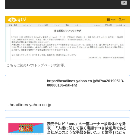
こちらは読売TVのトップページの謝罪。
https://headlines.yahoo.co.jp/hl?a=20190513-
00000106-dal-ent
headlines.yahoo.co.jp
読売テレビ「ten.」の一部コーナー放送休止を発
表 「人権に関して強く意識すべき放送局である
当社がこのような事態を招いた」と謝罪 | ねとら