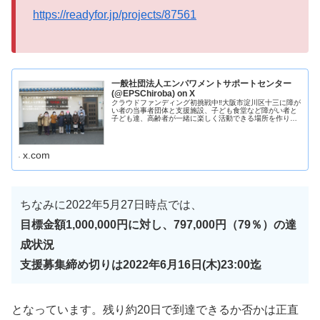
https://readyfor.jp/projects/87561
一般社団法人エンパワメントサポートセンター
(@EPSChiroba) on X
クラウドファンディング初挑戦中‼️大阪市淀川区十三に障が
い者の当事者団体と支援施設、子ども食堂など障がい者と
子ども達、高齢者が一緒に楽しく活動できる場所を作りま
す😃ご支援よろしくお願いいたします‼️#クラウドファンデ
ィング#リフォーム#居場...
x.com
ちなみに2022年5月27日時点では、
目標金額1,000,000円に対し、797,000円（79％）の達
成状況
支援募集締め切りは2022年6月16日(木)23:00迄
となっています。残り約20日で到達できるか否かは正直