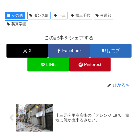
その他
ダンス部
十三
壽三千代
弓道部
英真学園
この記事をシェアする
X
Facebook
はてブ
LINE
Pinterest
ひかるち
十三元今里商店街の「オレンジ 1970」跡
地に何か出来るみたい。