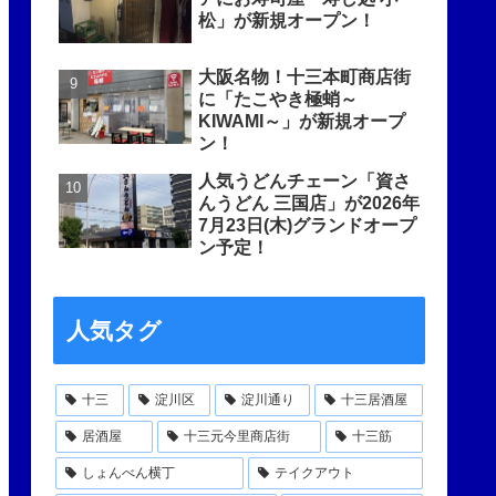
松」が新規オープン！
大阪名物！十三本町商店街
に「たこやき極蛸～
KIWAMI～」が新規オープ
ン！
人気うどんチェーン「資さ
んうどん 三国店」が2026年
7月23日(木)グランドオープ
ン予定！
人気タグ
十三
淀川区
淀川通り
十三居酒屋
居酒屋
十三元今里商店街
十三筋
しょんべん横丁
テイクアウト