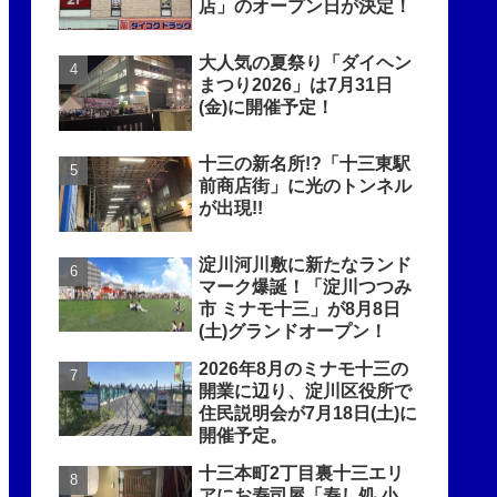
店」のオープン日が決定！
大人気の夏祭り「ダイヘン
まつり2026」は7月31日
(金)に開催予定！
十三の新名所!?「十三東駅
前商店街」に光のトンネル
が出現!!
淀川河川敷に新たなランド
マーク爆誕！「淀川つつみ
市 ミナモ十三」が8月8日
(土)グランドオープン！
2026年8月のミナモ十三の
開業に辺り、淀川区役所で
住民説明会が7月18日(土)に
開催予定。
十三本町2丁目裏十三エリ
アにお寿司屋「寿し処 小