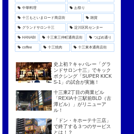
中華料理
お祭り
十三もといまロード商店街
雑貨
グランドサロン十三
淀川区民センター
HANABI
十三東三仲町通商店街
つばめ通り
coffee
十三焼肉
十三東本通商店街
史上初？キャバレー「グラ
ンドサロン十三」でキック
ボクシング「SUPER KICK
S-1」の試合が実施！
十三東2丁目の商業ビル
「REXIA十三駅前BLD（古
潭ビル）」がリニューア
ル！
「ドン・キホーテ十三店」
で終了する３つのサービス
とは！？