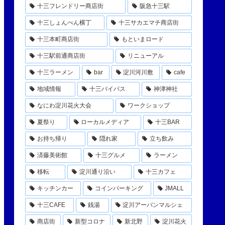
十三フレンドリー商店街
阪急十三駅
十三しょんべん横丁
十三サカエマチ商店街
十三本町商店街
もといまロード
十三駅前通商店街
リニューアル
十三ラーメン
bar
淀川河川敷
cafe
地域情報
十三バイパス
神津神社
なにわ淀川花火大会
ワークショップ
夏祭り
ローカルメディア
十三BAR
お持ち帰り
隠れ家
立ち飲み
済藤美術館
十三グルメ
ラーメン
移転
淀川通り沿い
十三カフェ
キッチンカー
コインパーキング
JMALL
十三CAFE
銭湯
淀川アーバンマルシェ
商店街
新型コロナ
新北野
淀川花火