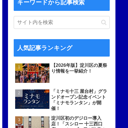
キーワードから記事検索
人気記事ランキング
【2026年版】淀川区の夏祭
り情報を一挙紹介！
「ミナモ十三 屋台村」グラ
ンドオープン記念イベント
「ミナモランタン」が開
催！
淀川区初のデジロー導入
店！「スシロー 十三西口