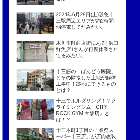
2024年6月29日(土)阪急十
三駅周辺エリアが約2時間
弱停電してたみたい。
木川本町商店街にある｢浜口
鮮魚店｣さんが再度休業され
てるみたい。
十三筋の「ばんどう医院」
とその隣接した土地が解体
工事中！跡地にできるもの
とは？
十三でボルダリング！？ク
ライミングジム「CITY
ROCK GYM 大阪店」と
は！？
十三本町1丁目の「業務ス
ーパー十三店」が店内改装