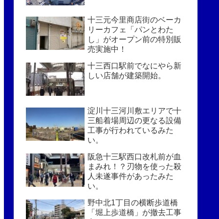
十三元今里商店街のベーカ
リーカフェ「パンとわた
し」がオープン前の特別販
売実施中！
十三西口駅前でなにやら新
しい店舗が建築開始。
淀川十三河川敷エリアで十
三船着場周辺の更なる設備
工事が行われているみた
い。
阪急十三駅西口改札前が血
まみれ！？刃物を使った殺
人未遂事件があったみた
い。
野中北1丁目の横断歩道橋
「堀上歩道橋」が撤去工事