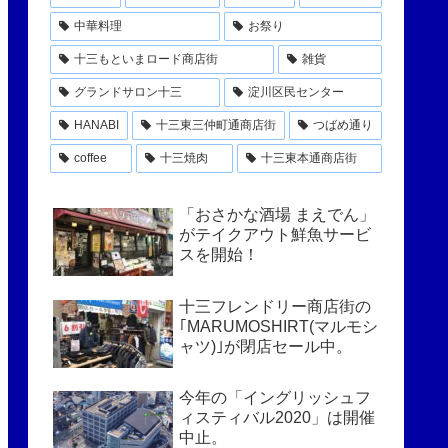
中華料理
お祭り
十三もといまロード商店街
雑貨
グランドサロン十三
淀川区民センター
HANABI
十三東三仲町通商店街
つばめ通り
coffee
十三焼肉
十三東本通商店街
「おさかな酒場 まえでん」
がテイクアウト鮮魚サービ
スを開始！
十三フレンドリー商店街の
｢MARUMOSHIRT(マルモシ
ャツ)｣が閉店セール中。
今年の「イングリッシュフ
ィスティバル2020」は開催
中止。