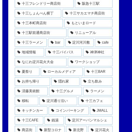
十三フレンドリー商店街
阪急十三駅
十三しょんべん横丁
十三サカエマチ商店街
十三本町商店街
もといまロード
十三駅前通商店街
リニューアル
十三ラーメン
bar
淀川河川敷
cafe
地域情報
十三バイパス
神津神社
なにわ淀川花火大会
ワークショップ
夏祭り
ローカルメディア
十三BAR
お持ち帰り
隠れ家
立ち飲み
済藤美術館
十三グルメ
ラーメン
移転
淀川通り沿い
十三カフェ
キッチンカー
コインパーキング
JMALL
十三CAFE
銭湯
淀川アーバンマルシェ
商店街
新型コロナ
新北野
淀川花火