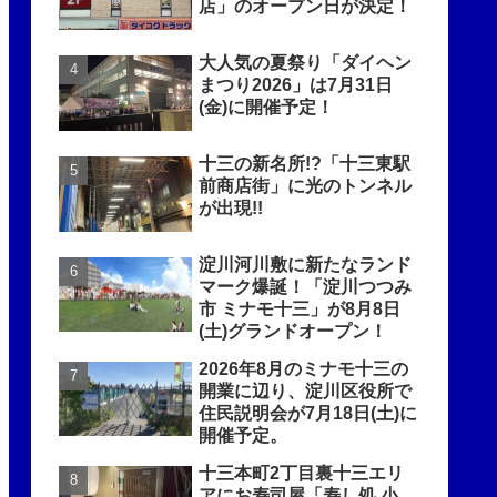
店」のオープン日が決定！
大人気の夏祭り「ダイヘン
まつり2026」は7月31日
(金)に開催予定！
十三の新名所!?「十三東駅
前商店街」に光のトンネル
が出現!!
淀川河川敷に新たなランド
マーク爆誕！「淀川つつみ
市 ミナモ十三」が8月8日
(土)グランドオープン！
2026年8月のミナモ十三の
開業に辺り、淀川区役所で
住民説明会が7月18日(土)に
開催予定。
十三本町2丁目裏十三エリ
アにお寿司屋「寿し処 小