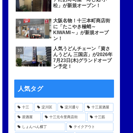
松」が新規オープン！
大阪名物！十三本町商店街
に「たこやき極蛸～
KIWAMI～」が新規オープ
ン！
人気うどんチェーン「資さ
んうどん 三国店」が2026年
7月23日(木)グランドオープ
ン予定！
人気タグ
十三
淀川区
淀川通り
十三居酒屋
居酒屋
十三元今里商店街
十三筋
しょんべん横丁
テイクアウト