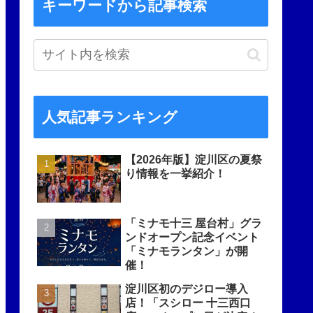
キーワードから記事検索
人気記事ランキング
【2026年版】淀川区の夏祭
り情報を一挙紹介！
「ミナモ十三 屋台村」グラ
ンドオープン記念イベント
「ミナモランタン」が開
催！
淀川区初のデジロー導入
店！「スシロー 十三西口