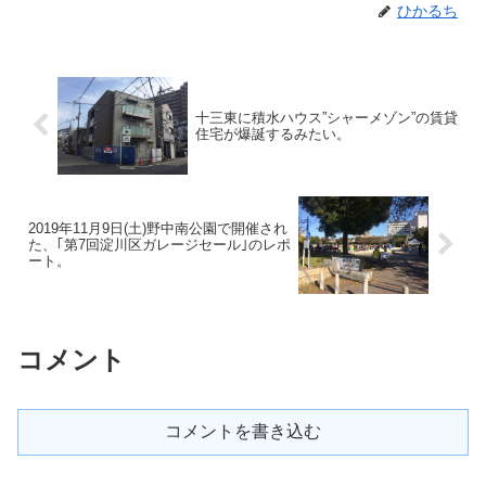
ひかるち
十三東に積水ハウス”シャーメゾン”の賃貸
住宅が爆誕するみたい。
2019年11月9日(土)野中南公園で開催され
た、｢第7回淀川区ガレージセール｣のレポ
ート。
コメント
コメントを書き込む