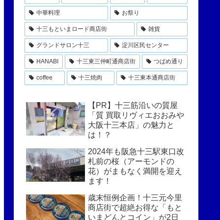
中華料理
お祭り
十三もといまロード商店街
雑貨
グランドサロン十三
淀川区民センター
HANABI
十三東三仲町通商店街
つばめ通り
coffee
十三焼肉
十三東本通商店街
【PR】十三筋沿いの質屋
「質 買取リヴィエおおみや
大阪十三本店」の魅力と
は！？
2024年も阪急十三駅東口改
札前の桜（アーモンドの
花）がまもなく満開を迎え
ます！
歳末恒例企画！十三元今里
商店街で超絶お得な「もと
いまどんとコイン」が2日