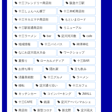
十三フレンドリー商店街
阪急十三駅
十三しょんべん横丁
十三本町商店街
十三サカエマチ商店街
もといまロード
十三駅前通商店街
リニューアル
十三ラーメン
bar
淀川河川敷
cafe
地域情報
十三バイパス
神津神社
なにわ淀川花火大会
ワークショップ
夏祭り
ローカルメディア
十三BAR
お持ち帰り
隠れ家
立ち飲み
済藤美術館
十三グルメ
ラーメン
移転
淀川通り沿い
十三カフェ
キッチンカー
コインパーキング
JMALL
十三CAFE
銭湯
淀川アーバンマルシェ
商店街
新型コロナ
新北野
淀川花火