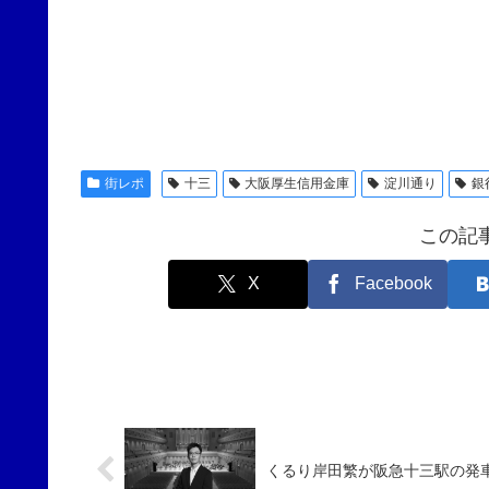
街レポ
十三
大阪厚生信用金庫
淀川通り
銀
この記
X
Facebook
くるり岸田繁が阪急十三駅の発