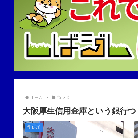
ホーム
街レポ
大阪厚生信用金庫という銀行つ
街レポ