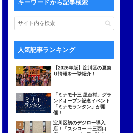
キーワードから記事検索
人気記事ランキング
【2026年版】淀川区の夏祭
り情報を一挙紹介！
「ミナモ十三 屋台村」グラ
ンドオープン記念イベント
「ミナモランタン」が開
催！
淀川区初のデジロー導入
店！「スシロー 十三西口