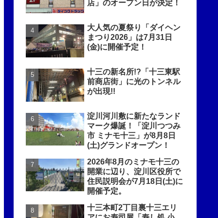
店」のオープン日が決定！
大人気の夏祭り「ダイヘン
まつり2026」は7月31日
(金)に開催予定！
十三の新名所!?「十三東駅
前商店街」に光のトンネル
が出現!!
淀川河川敷に新たなランド
マーク爆誕！「淀川つつみ
市 ミナモ十三」が8月8日
(土)グランドオープン！
2026年8月のミナモ十三の
開業に辺り、淀川区役所で
住民説明会が7月18日(土)に
開催予定。
十三本町2丁目裏十三エリ
アにお寿司屋「寿し処 小