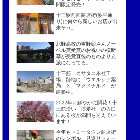
間限定発売！
十三駅前西商店街(波平通
り)に何やら新しいお店が出
来そう。
北野高校の吉野彰さんノー
ベル賞受賞のお祝いの横断
幕が受賞直後のものより立
派になってる。
十三筋「カサタニ本社工
場」跡地に「ウエルシア薬
局」と「マクドナルド」が
建築中。
2022年も鮮やかに開花！十
三筋沿い「博愛社」の入口
にある桜が満開を迎えてい
ます！
今年もトミータウン商店街
のシンボル「見返りトミー