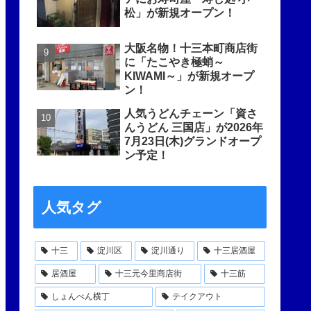
松」が新規オープン！
大阪名物！十三本町商店街
に「たこやき極蛸～
KIWAMI～」が新規オープ
ン！
人気うどんチェーン「資さ
んうどん 三国店」が2026年
7月23日(木)グランドオープ
ン予定！
人気タグ
十三
淀川区
淀川通り
十三居酒屋
居酒屋
十三元今里商店街
十三筋
しょんべん横丁
テイクアウト