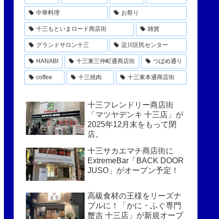
中華料理
お祭り
十三もといまロード商店街
雑貨
グランドサロン十三
淀川区民センター
HANABI
十三東三仲町通商店街
つばめ通り
coffee
十三焼肉
十三東本通商店街
十三フレンドリー商店街
「マツヤデンキ 十三店」が
2025年12月末をもって閉
店。
十三サカエマチ商店街に
ExtremeBar「BACK DOOR
JUSO」がオープン予定！
高級食材の王様をリーズナ
ブルに！「かに・ふぐ専門
蟹吉 十三店」が新規オープ