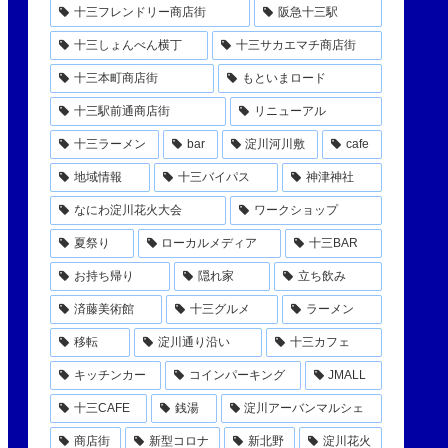
十三フレンドリー商店街
阪急十三駅
十三しょんべん横丁
十三サカエマチ商店街
十三本町商店街
もといまロード
十三駅前通商店街
リニューアル
十三ラーメン
bar
淀川河川敷
cafe
地域情報
十三バイパス
神津神社
なにわ淀川花火大会
ワークショップ
夏祭り
ローカルメディア
十三BAR
お持ち帰り
隠れ家
立ち飲み
済藤美術館
十三グルメ
ラーメン
移転
淀川通り沿い
十三カフェ
キッチンカー
コインパーキング
JMALL
十三CAFE
銭湯
淀川アーバンマルシェ
商店街
新型コロナ
新北野
淀川花火