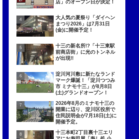
店」のオープン日が決定！
大人気の夏祭り「ダイヘン
まつり2026」は7月31日
(金)に開催予定！
十三の新名所!?「十三東駅
前商店街」に光のトンネル
が出現!!
淀川河川敷に新たなランド
マーク爆誕！「淀川つつみ
市 ミナモ十三」が8月8日
(土)グランドオープン！
2026年8月のミナモ十三の
開業に辺り、淀川区役所で
住民説明会が7月18日(土)に
開催予定。
十三本町2丁目裏十三エリ
アにお寿司屋「寿し処 小