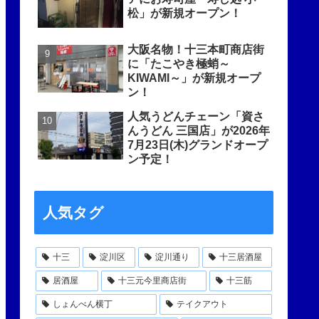
松」が新規オープン！
大阪名物！十三本町商店街
に「たこやき極蛸～
KIWAMI～」が新規オープ
ン！
人気うどんチェーン「資さ
んうどん 三国店」が2026年
7月23日(木)グランドオープ
ン予定！
人気タグ
十三
淀川区
淀川通り
十三居酒屋
居酒屋
十三元今里商店街
十三筋
しょんべん横丁
テイクアウト