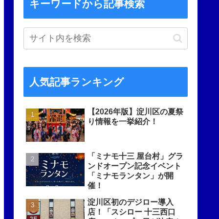
キーワードから記事検索
人気記事ランキング
【2026年版】淀川区の夏祭
り情報を一挙紹介！
「ミナモ十三 屋台村」グラ
ンドオープン記念イベント
「ミナモランタン」が開
催！
淀川区初のデジロー導入
店！「スシロー 十三西口