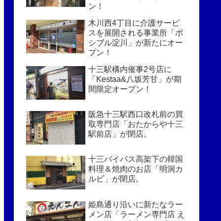
ン！
木川西4丁目に介護サービ
スを展開される事業所「ポ
シブル淀川」が新たにオー
プン！
十三駅構内催事2号店に
「Kestaa&八坂芳甘」が期
間限定オープン！
阪急十三駅西口改札前の買
取専門店「おたからや十三
駅前店」が閉店。
十三バイパス高架下の韓国
料理＆焼肉のお店「明洞カ
ルビ」が閉店。
姫島通り沿いに新たなラー
メン店「ラーメン専門店 え