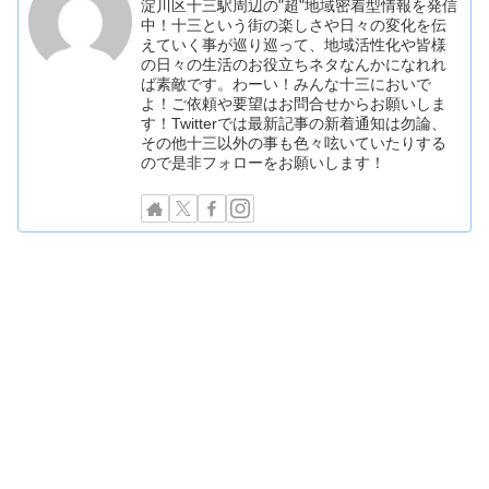
淀川区十三駅周辺の"超"地域密着型情報を発信
中！十三という街の楽しさや日々の変化を伝
えていく事が巡り巡って、地域活性化や皆様
の日々の生活のお役立ちネタなんかになれれ
ば素敵です。わーい！みんな十三においで
よ！ご依頼や要望はお問合せからお願いしま
す！Twitterでは最新記事の新着通知は勿論、
その他十三以外の事も色々呟いていたりする
ので是非フォローをお願いします！