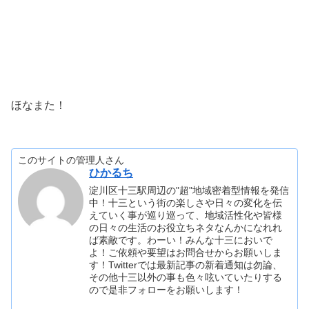
ほなまた！
このサイトの管理人さん
ひかるち
淀川区十三駅周辺の"超"地域密着型情報を発信
中！十三という街の楽しさや日々の変化を伝
えていく事が巡り巡って、地域活性化や皆様
の日々の生活のお役立ちネタなんかになれれ
ば素敵です。わーい！みんな十三においで
よ！ご依頼や要望はお問合せからお願いしま
す！Twitterでは最新記事の新着通知は勿論、
その他十三以外の事も色々呟いていたりする
ので是非フォローをお願いします！