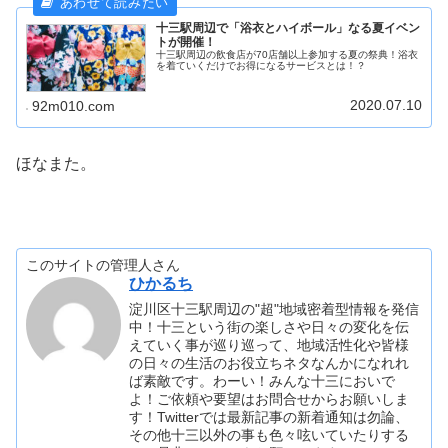
十三駅周辺で「浴衣とハイボール」なる夏イベン
トが開催！
十三駅周辺の飲食店が70店舗以上参加する夏の祭典！浴衣
を着ていくだけでお得になるサービスとは！？
2020.07.10
92m010.com
ほなまた。
このサイトの管理人さん
ひかるち
淀川区十三駅周辺の"超"地域密着型情報を発信
中！十三という街の楽しさや日々の変化を伝
えていく事が巡り巡って、地域活性化や皆様
の日々の生活のお役立ちネタなんかになれれ
ば素敵です。わーい！みんな十三においで
よ！ご依頼や要望はお問合せからお願いしま
す！Twitterでは最新記事の新着通知は勿論、
その他十三以外の事も色々呟いていたりする