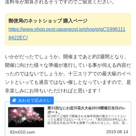
送料等が加算されるそうですのでご留意ください。
郵便局のネットショップ 購入ページ
https://www.shop.post.japanpost.jp/shop/g/gCS996111
8422EC/
いかがだったでしょうか。開催まであと約2週間となり、
開催に向けた様々な準備が進行している事が伺える内容だ
ったのではないでしょうか。十三エリアでの最大級のイベ
ントといっても過言ではない催しとなっていますので、是
非楽しみにお待ちいただければと思います！
第31回なにわ淀川花火大会2019開催日当日のレ
ポート。
淀川区十三地区で開催される毎年恒例の最大イベントとい
っても過言ではない一大イベント、｢第31回2019年なにわ
淀川花火大会｣が今年も無事？に終わりました。当日、花火
大会にご参加された方は本当にお疲れ様でした。天気が良
すぎて酷暑となったので、...
2019.08.14
92m010.com