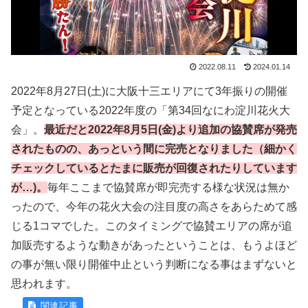
2022.08.11
2024.01.14
2022年8月27日(土)に大阪十三エリアにて3年振りの開催
予定となっている2022年度の「第34回なにわ淀川花火大
会」。
最近だと2022年8月5日(金)より追加の協賛席が発売
されたものの、あっという間に完売となりました
（
細かく
チェック
していると
たまに
販売
が
回復されたりしています
が
…
)
。
毎年ここまで協賛席が即完売する様な状況は無か
ったので、今年の花火大会の注目度の高さをあらためて感
じる1コマでした。このタイミングで協賛エリアの席が追
加販売するような動きがあったということは、もうよほど
の事が無い限り開催中止という判断になる事はまずないと
思われます。