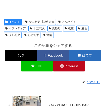
イベント
なにわ淀川花火大会
アルバイト
ボランティア
十三花火
夏祭り
夜店
屋台
淀川花火
記念切手
警備
この記事をシェアする
X
Facebook
はてブ
LINE
Pinterest
ひかるち
十三バイパス沿い「FOODS BAR