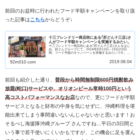
前回のお盆時に行われたフード半額キャンペーンを取り扱
った記事は
こちら
からどうぞ↓
十三フレンドリー商店街にある｢肝どん十三店｣さ
んがフード半額キャンペーンを実施するみたい。
十三フレンドリー商店街にある｢肝どん十三店｣さんをはじ
め、肝どんグループにて、2019年8月13日～15日の3日
間、フード半額のキャンペーンを実施するみたいです。お
盆の季節なのでお休みの人も多いんじゃないでしょうか。
｢肝どん｣さんといえば普...
2019.08.04
92m010.com
前回も紹介した通り、
普段から時間無制限600円焼酎飲み
放題(蛇口)サービスや、オリオンビール常時100円という
高コストパフォーマンスなお店
なので、更にフードが半額
サービスとなると財布の中身を気にせずに、沖縄料理を堪
能出来てしまう事間違いないんじゃないかと思います！お
そるべし海援隊沖縄グループ さんですね…平日の3日間と
いう事で若干使いにくいかもですが、この機会に足を運ん