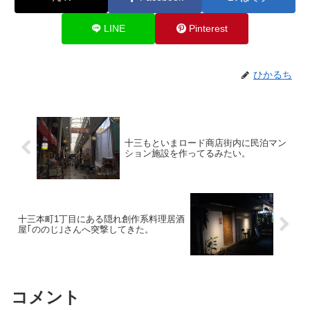
LINE
Pinterest
ひかるち
十三もといまロード商店街内に民泊マン
ション施設を作ってるみたい。
十三本町1丁目にある隠れ創作系料理居酒
屋｢ののじ｣さんへ突撃してきた。
コメント