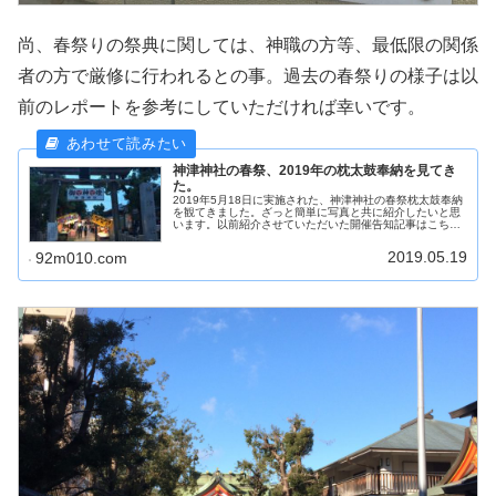
尚、春祭りの祭典に関しては、神職の方等、最低限の関係
者の方で厳修に行われるとの事。過去の春祭りの様子は以
前のレポートを参考にしていただければ幸いです。
神津神社の春祭、2019年の枕太鼓奉納を見てき
た。
2019年5月18日に実施された、神津神社の春祭枕太鼓奉納
を観てきました。ざっと簡単に写真と共に紹介したいと思
います。以前紹介させていただいた開催告知記事はこちら↓
時間はほの暗くなった午後6時半から開始です。子供に叩
き方をアシストするように...
2019.05.19
92m010.com