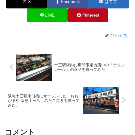
X
Facebook
はてブ
LINE
Pinterest
ひかるち
十三駅構内に期間限定出店中の「テタン
レール」の商品を買ってみた！
阪急十三駅東口横にオープンした「おお
がまや 阪急十三店」のたこ焼きを買って
みた。
コメント