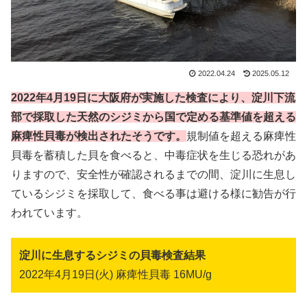
2022.04.24
2025.05.12
2022年4月19日に大阪府が実施した検査により、淀川下流
部で採取した天然のシジミから国で定める基準値を超える
麻痺性貝毒が検出されたそうです。
規制値を超える麻痺性
貝毒を蓄積した貝を食べると、中毒症状を生じる恐れがあ
りますので、安全性が確認されるまでの間、淀川に生息し
ているシジミを採取して、食べる事は避ける様に勧告が行
われています。
淀川に生息するシジミの貝毒検査結果
2022年4月19日(火) 麻痺性貝毒 16MU/g