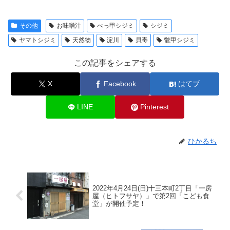
その他
お味噌汁
べっ甲シジミ
シジミ
ヤマトシジミ
天然物
淀川
貝毒
鼈甲シジミ
この記事をシェアする
X
Facebook
はてブ
LINE
Pinterest
ひかるち
2022年4月24日(日)十三本町2丁目「一房
屋（ヒトフサヤ）」で第2回「こども食
堂」が開催予定！