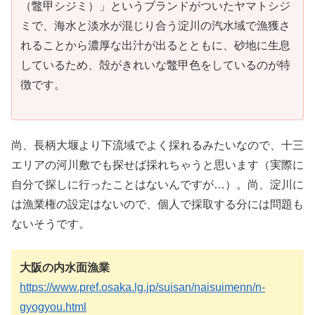
（鼈甲シジミ）」というブランドがついたヤマトシジ
ミで、海水と淡水が混じり合う淀川の汽水域で漁獲さ
れることから濃厚な出汁が出るとともに、砂地に生息
しているため、殻がきれいな鼈甲色をしているのが特
徴です。
尚、長柄大堰より下流域でよく採れるみたいなので、十三
エリアの河川敷でも探せば採れちゃうと思います（実際に
自分で探しに行ったことはないんですが…）。尚、淀川に
は漁業権の設定はないので、個人で採取する分には問題も
ないそうです。
大阪の内水面漁業
https://www.pref.osaka.lg.jp/suisan/naisuimenn/n-
gyogyou.html