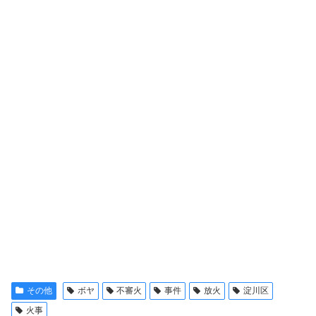
その他
ボヤ
不審火
事件
放火
淀川区
火事