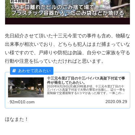
先日紹介させて頂いた十三元今里での事件も含め、物騒な
出来事が相次いでおり、どちらも犯人はまだ捕まっていな
い様ですので、戸締りや防犯は勿論、自分やご家族を守る
行動や注意を払っていただければと思います。
十三元今里2丁目の十三バイパス高架下付近で事
件が発生してたみたい。
2020年9月29日(月)夜20時過ぎ頃、十三元今里2丁目の十
三バイパス高架下付近で大勢の警官が出動し、辺り一帯を
規制線で交通規制する1コマがあった様です。一体このエ
リアで何が起こったのでしょうか？
2020.09.29
92m010.com
ほなまた！