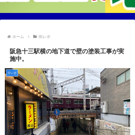
ホーム
街レポ
阪急十三駅横の地下道で壁の塗装工事が実
施中。
街レポ