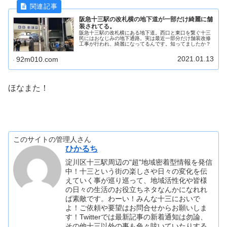
阪急十三駅の改札横の地下道が一部だけ綺麗に舗
装されてる。
阪急十三駅の改札横にある地下道。西口と東口を繋ぐ十三
民にはおなじみの地下通路。実は最近一部分だけ舗装改修
工事が行われ、綺麗になってるんです。知ってましたか？
2021.01.13
92m010.com
ほなまた！
このサイトの管理人さん
ひかるち
淀川区十三駅周辺の"超"地域密着型情報を発信
中！十三という街の楽しさや日々の変化を伝
えていく事が巡り巡って、地域活性化や皆様
の日々の生活のお役立ちネタなんかになれれ
ば素敵です。わーい！みんな十三においで
よ！ご依頼や要望はお問合せからお願いしま
す！Twitterでは最新記事の新着通知は勿論、
その他十三以外の事も色々呟いていたりする