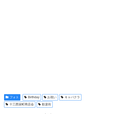
フォト
Birthday
お祝い
キャバクラ
十三西栄町商店会
歓楽街