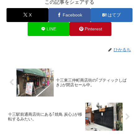
この記事をシェアする
X
Facebook
はてブ
LINE
Pinterest
ひかるち
十三東三仲町商店街の｢ブティックしば
き｣が閉店セール中。
十三駅前通商店街にある｢焼鳥 炭心｣が移
転するみたい。