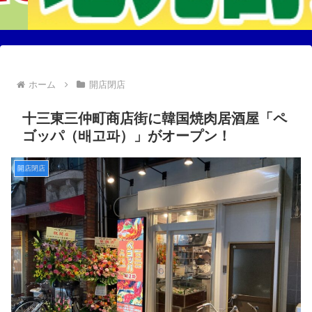
ホーム
開店閉店
十三東三仲町商店街に韓国焼肉居酒屋「ペ
ゴッパ（배고파）」がオープン！
開店閉店