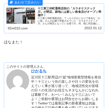
十三東三仲町通商店街の「カラオケスナック
川」が閉店。跡地には新しい飲食店がオープン準
備中！
十三東三仲町通商店街、てっちりやかにちりで有名な「か
に福」さんのお隣で営業されていた「カラオケスナック
川」さんが閉店となっている様です。尚、既に同店舗には
改修工事が入り、次の新しい飲食店？のオープンに向けて
2022.01.12
92m010.com
鋭意準備が進められているようです。
ほなまた！
このサイトの管理人さん
ひかるち
淀川区十三駅周辺の"超"地域密着型情報を発信
中！十三という街の楽しさや日々の変化を伝
えていく事が巡り巡って、地域活性化や皆様
の日々の生活のお役立ちネタなんかになれれ
ば素敵です。わーい！みんな十三においで
よ！ご依頼や要望はお問合せからお願いしま
す！Twitterでは最新記事の新着通知は勿論、
その他十三以外の事も色々呟いていたりする