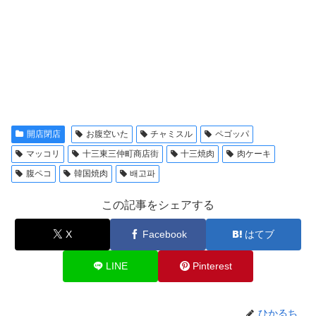
開店閉店
お腹空いた
チャミスル
ペゴッパ
マッコリ
十三東三仲町商店街
十三焼肉
肉ケーキ
腹ペコ
韓国焼肉
배고파
この記事をシェアする
X
Facebook
はてブ
LINE
Pinterest
ひかるち