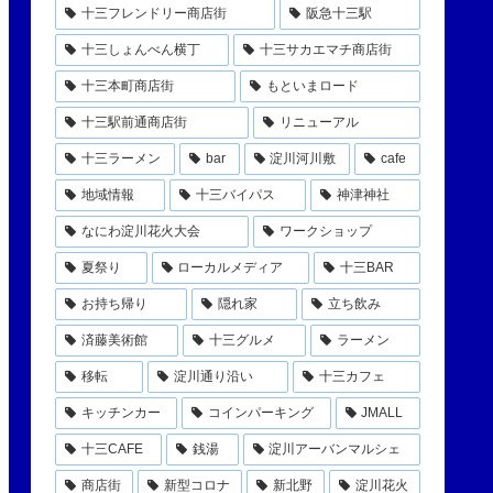
十三フレンドリー商店街
阪急十三駅
十三しょんべん横丁
十三サカエマチ商店街
十三本町商店街
もといまロード
十三駅前通商店街
リニューアル
十三ラーメン
bar
淀川河川敷
cafe
地域情報
十三バイパス
神津神社
なにわ淀川花火大会
ワークショップ
夏祭り
ローカルメディア
十三BAR
お持ち帰り
隠れ家
立ち飲み
済藤美術館
十三グルメ
ラーメン
移転
淀川通り沿い
十三カフェ
キッチンカー
コインパーキング
JMALL
十三CAFE
銭湯
淀川アーバンマルシェ
商店街
新型コロナ
新北野
淀川花火