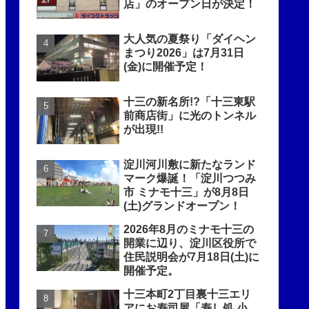
店」のオープン日が決定！
大人気の夏祭り「ダイヘン
まつり2026」は7月31日
(金)に開催予定！
十三の新名所!?「十三東駅
前商店街」に光のトンネル
が出現!!
淀川河川敷に新たなランド
マーク爆誕！「淀川つつみ
市 ミナモ十三」が8月8日
(土)グランドオープン！
2026年8月のミナモ十三の
開業に辺り、淀川区役所で
住民説明会が7月18日(土)に
開催予定。
十三本町2丁目裏十三エリ
アにお寿司屋「寿し処 小