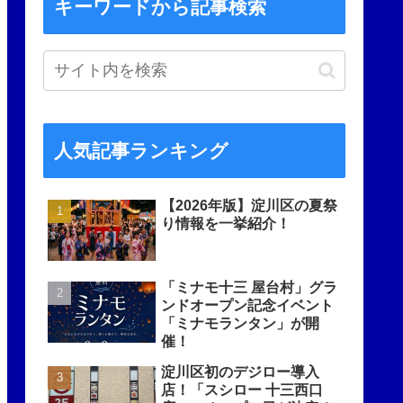
キーワードから記事検索
人気記事ランキング
【2026年版】淀川区の夏祭
り情報を一挙紹介！
「ミナモ十三 屋台村」グラ
ンドオープン記念イベント
「ミナモランタン」が開
催！
淀川区初のデジロー導入
店！「スシロー 十三西口