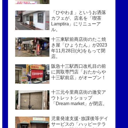
「ひやわま」というお洒落
カフェが、店名を「喫茶
Lamptira」にリニューア
ル。
十三東駅前商店街のたこ焼
き屋「ひょうたん」が2023
年11月28日(火)をもって閉
店。
阪急十三駅西口改札目の前
に買取専門店「おたからや
十三駅前店」がオープン！
十三元今里商店街の激安ア
ウトレットショップ
「Dream market」が閉店。
児童発達支援･放課後等デイ
サービスの「ハッピーテラ