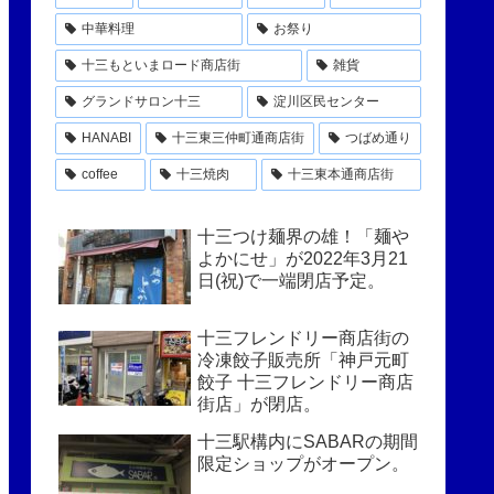
中華料理
お祭り
十三もといまロード商店街
雑貨
グランドサロン十三
淀川区民センター
HANABI
十三東三仲町通商店街
つばめ通り
coffee
十三焼肉
十三東本通商店街
十三つけ麺界の雄！「麺や
よかにせ」が2022年3月21
日(祝)で一端閉店予定。
十三フレンドリー商店街の
冷凍餃子販売所「神戸元町
餃子 十三フレンドリー商店
街店」が閉店。
十三駅構内にSABARの期間
限定ショップがオープン。