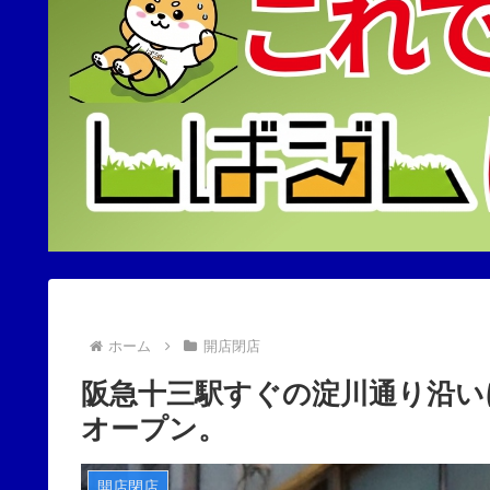
ホーム
開店閉店
阪急十三駅すぐの淀川通り沿い
オープン。
開店閉店