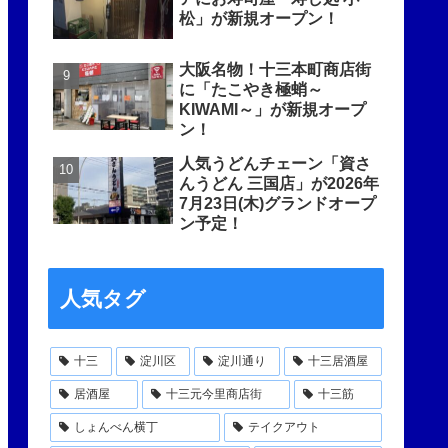
松」が新規オープン！
大阪名物！十三本町商店街
に「たこやき極蛸～
KIWAMI～」が新規オープ
ン！
人気うどんチェーン「資さ
んうどん 三国店」が2026年
7月23日(木)グランドオープ
ン予定！
人気タグ
十三
淀川区
淀川通り
十三居酒屋
居酒屋
十三元今里商店街
十三筋
しょんべん横丁
テイクアウト