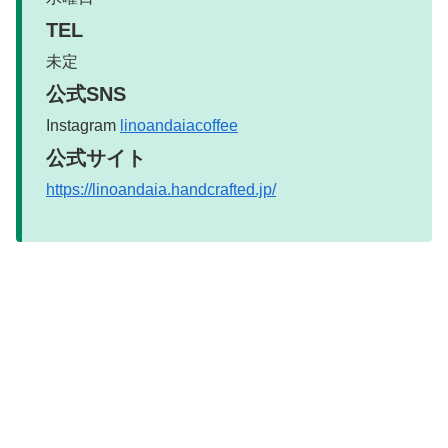
TEL
未定
公式SNS
Instagram
linoandaiacoffee
公式サイト
https://linoandaia.handcrafted.jp/