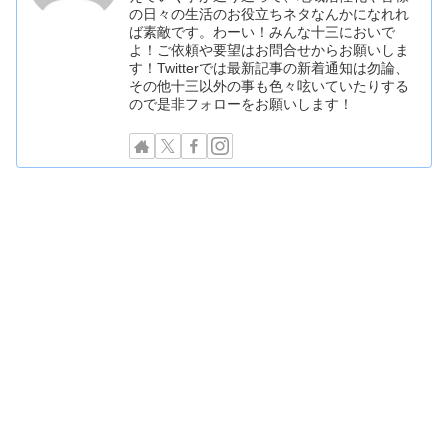
の日々の生活のお役立ちネタなんかになれれ
ば素敵です。わーい！みんな十三においで
よ！ご依頼や要望はお問合せからお願いしま
す！Twitterでは最新記事の新着通知は勿論、
その他十三以外の事も色々呟いていたりする
ので是非フォローをお願いします！