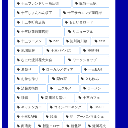
十三フレンドリー商店街
阪急十三駅
十三しょんべん横丁
十三サカエマチ商店街
十三本町商店街
もといまロード
十三駅前通商店街
リニューアル
十三ラーメン
bar
淀川河川敷
cafe
地域情報
十三バイパス
神津神社
なにわ淀川花火大会
ワークショップ
夏祭り
ローカルメディア
十三BAR
お持ち帰り
隠れ家
立ち飲み
済藤美術館
十三グルメ
ラーメン
移転
淀川通り沿い
十三カフェ
キッチンカー
コインパーキング
JMALL
十三CAFE
銭湯
淀川アーバンマルシェ
商店街
新型コロナ
新北野
淀川花火