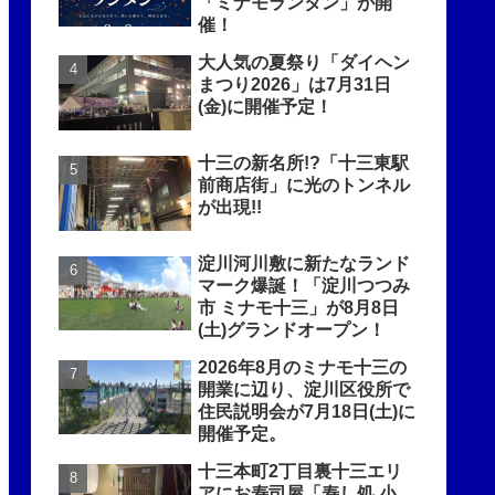
「ミナモランタン」が開
催！
大人気の夏祭り「ダイヘン
まつり2026」は7月31日
(金)に開催予定！
十三の新名所!?「十三東駅
前商店街」に光のトンネル
が出現!!
淀川河川敷に新たなランド
マーク爆誕！「淀川つつみ
市 ミナモ十三」が8月8日
(土)グランドオープン！
2026年8月のミナモ十三の
開業に辺り、淀川区役所で
住民説明会が7月18日(土)に
開催予定。
十三本町2丁目裏十三エリ
アにお寿司屋「寿し処 小