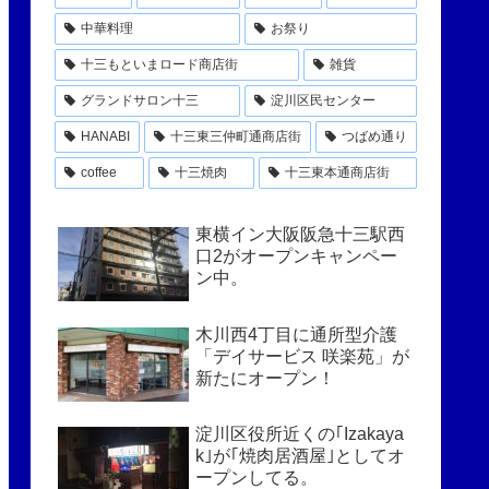
中華料理
お祭り
十三もといまロード商店街
雑貨
グランドサロン十三
淀川区民センター
HANABI
十三東三仲町通商店街
つばめ通り
coffee
十三焼肉
十三東本通商店街
東横イン大阪阪急十三駅西
口2がオープンキャンペー
ン中。
木川西4丁目に通所型介護
「デイサービス 咲楽苑」が
新たにオープン！
淀川区役所近くの｢Izakaya
k｣が｢焼肉居酒屋｣としてオ
ープンしてる。