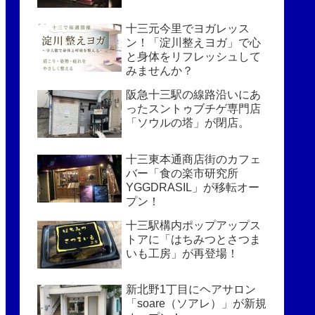
十三元今里でヨガレッス
ン！「淀川整えヨガ」で心
と身体をリフレッシュして
みませんか？
阪急十三駅の線路沿いにあ
ったスントゥブチゲ専門店
「ソウルの塔」が閉店。
十三東本通商店街のカフェ
バー「食の楽市研究所
YGGDRASIL」が移転オー
プン！
十三駅構内ポップアップス
トアに「はちみつとさつま
いも工房」が再登場！
新北野1丁目にヘアサロン
「soare（ソアレ）」が新規