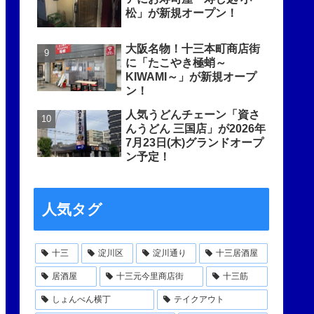
松」が新規オープン！
大阪名物！十三本町商店街
に「たこやき極蛸～
KIWAMI～」が新規オープ
ン！
人気うどんチェーン「資さ
んうどん 三国店」が2026年
7月23日(木)グランドオープ
ン予定！
人気タグ
十三
淀川区
淀川通り
十三居酒屋
居酒屋
十三元今里商店街
十三筋
しょんべん横丁
テイクアウト