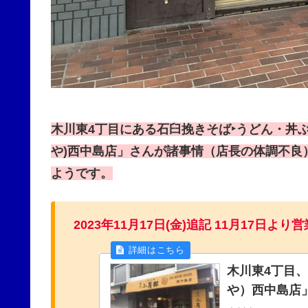
木川東4丁目にある石臼挽きそば‣うどん・丼
や)西中島店」さんが諸事情（店長の体調不良）
ようです。
2023年11月17日(金)追記 11月17日よ
木川東4丁目
や）西中島店