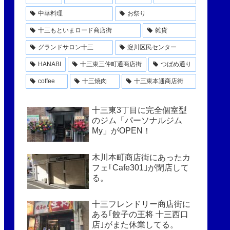
中華料理
お祭り
十三もといまロード商店街
雑貨
グランドサロン十三
淀川区民センター
HANABI
十三東三仲町通商店街
つばめ通り
coffee
十三焼肉
十三東本通商店街
十三東3丁目に完全個室型
のジム「パーソナルジム
My」がOPEN！
木川本町商店街にあったカ
フェ｢Cafe301｣が閉店して
る。
十三フレンドリー商店街に
ある｢餃子の王将 十三西口
店｣がまた休業してる。