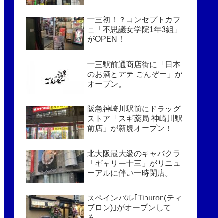
十三初！？コンセプトカフ
ェ「不思議女学院1年3組」
がOPEN！
十三駅前通商店街に「日本
のお酒とアテ ごんぞー」が
オープン。
阪急神崎川駅前にドラッグ
ストア「スギ薬局 神崎川駅
前店」が新規オープン！
北大阪最大級のキャバクラ
「ギャリー十三」がリニュ
ーアルに伴い一時閉店。
スペインバル｢Tiburon(ティ
ブロン)｣がオープンして
る。