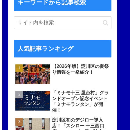
キーワードから記事検索
人気記事ランキング
【2026年版】淀川区の夏祭
り情報を一挙紹介！
「ミナモ十三 屋台村」グラ
ンドオープン記念イベント
「ミナモランタン」が開
催！
淀川区初のデジロー導入
店！「スシロー 十三西口