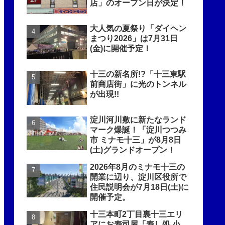
店」のオープン日が決定！
大人気の夏祭り「ダイヘン
まつり2026」は7月31日
(金)に開催予定！
十三の新名所!?「十三東駅
前商店街」に光のトンネル
が出現!!
淀川河川敷に新たなランド
マーク爆誕！「淀川つつみ
市 ミナモ十三」が8月8日
(土)グランドオープン！
2026年8月のミナモ十三の
開業に辺り、淀川区役所で
住民説明会が7月18日(土)に
開催予定。
十三本町2丁目裏十三エリ
アにお寿司屋「寿し処 小