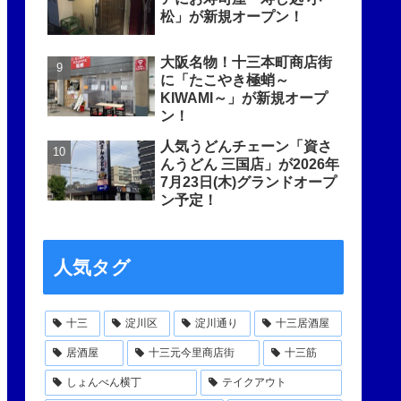
松」が新規オープン！
大阪名物！十三本町商店街
に「たこやき極蛸～
KIWAMI～」が新規オープ
ン！
人気うどんチェーン「資さ
んうどん 三国店」が2026年
7月23日(木)グランドオープ
ン予定！
人気タグ
十三
淀川区
淀川通り
十三居酒屋
居酒屋
十三元今里商店街
十三筋
しょんべん横丁
テイクアウト