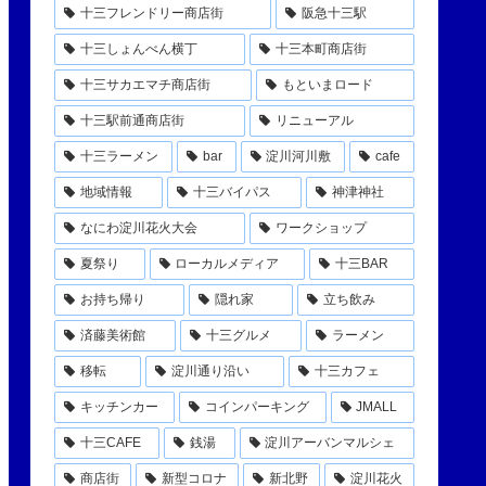
十三フレンドリー商店街
阪急十三駅
十三しょんべん横丁
十三本町商店街
十三サカエマチ商店街
もといまロード
十三駅前通商店街
リニューアル
十三ラーメン
bar
淀川河川敷
cafe
地域情報
十三バイパス
神津神社
なにわ淀川花火大会
ワークショップ
夏祭り
ローカルメディア
十三BAR
お持ち帰り
隠れ家
立ち飲み
済藤美術館
十三グルメ
ラーメン
移転
淀川通り沿い
十三カフェ
キッチンカー
コインパーキング
JMALL
十三CAFE
銭湯
淀川アーバンマルシェ
商店街
新型コロナ
新北野
淀川花火