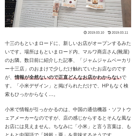
2019.03.10
2019.03.11
十三のもといまロードに、新しいお店がオープンするみた
いです。場所はもといまロード内、マルワ商店さん(靴屋)
のお隣。数日前に紹介した記事、「ジャムジャムベーカリ
ー十三店」のおまけで少しだけ触れていたお店なのです
が、
情報が全然ないので正直どんなお店かわからない
で
す。「小米デザイン」と掲げられただけで、HPもなく検
索もひっかからなく…。
小米で情報が引っかかるのは、中国の通信機器・ソフトウ
ェアメーカーなのですが、店の感じからするとそんな風な
お店には見えません。ちなみに「小米」と言う言葉は、も
ともと中国語で「雑穀・粟」を意味するそうです。