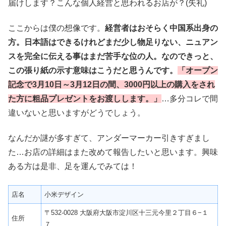
届けします？こんな個人経営と思われるお店が？(失礼)
ここからは僕の想像です。
経営者はおそらく中国系出身の
方。日本語はできるけれどまだ少し物足りない、ニュアン
スを完全に伝える事はまだ苦手な位の人。なのできっと、
この張り紙の示す意味はこうだと思うんです。
「オープン
記念で3月10日～3月12日の間、3000円以上の購入をされ
た方に粗品プレゼントをお渡しします。」
…多分コレで間
違いないと思いますがどうでしょう。
なんだか謎が多すぎて、アンダーマーカー引きすぎまし
た…お店の詳細はまた改めて報告したいと思います。興味
ある方は是非、足を運んでみては！
店名
小米デザイン
〒532-0028 大阪府大阪市淀川区十三元今里２丁目６−１
住所
７