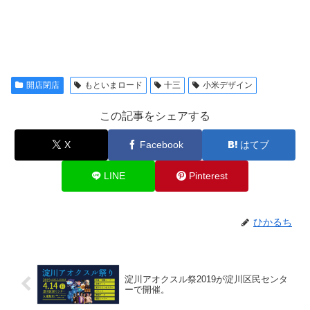
開店閉店
もといまロード
十三
小米デザイン
この記事をシェアする
X
Facebook
はてブ
LINE
Pinterest
ひかるち
淀川アオクスル祭2019が淀川区民センタ
ーで開催。