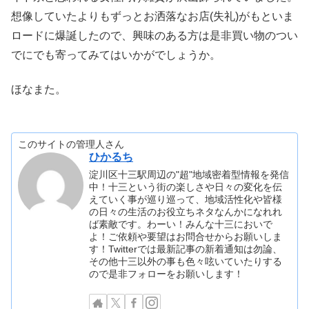
想像していたよりもずっとお洒落なお店(失礼)がもといま
ロードに爆誕したので、興味のある方は是非買い物のつい
でにでも寄ってみてはいかがでしょうか。
ほなまた。
このサイトの管理人さん
ひかるち
淀川区十三駅周辺の"超"地域密着型情報を発信
中！十三という街の楽しさや日々の変化を伝
えていく事が巡り巡って、地域活性化や皆様
の日々の生活のお役立ちネタなんかになれれ
ば素敵です。わーい！みんな十三においで
よ！ご依頼や要望はお問合せからお願いしま
す！Twitterでは最新記事の新着通知は勿論、
その他十三以外の事も色々呟いていたりする
ので是非フォローをお願いします！