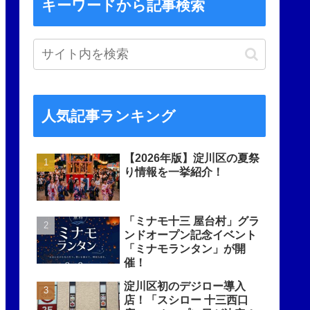
キーワードから記事検索
人気記事ランキング
【2026年版】淀川区の夏祭
り情報を一挙紹介！
「ミナモ十三 屋台村」グラ
ンドオープン記念イベント
「ミナモランタン」が開
催！
淀川区初のデジロー導入
店！「スシロー 十三西口