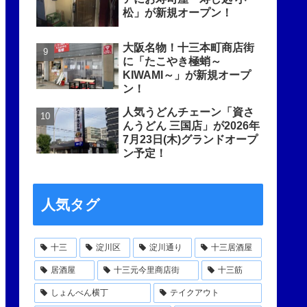
松」が新規オープン！
大阪名物！十三本町商店街
に「たこやき極蛸～
KIWAMI～」が新規オープ
ン！
人気うどんチェーン「資さ
んうどん 三国店」が2026年
7月23日(木)グランドオープ
ン予定！
人気タグ
十三
淀川区
淀川通り
十三居酒屋
居酒屋
十三元今里商店街
十三筋
しょんべん横丁
テイクアウト