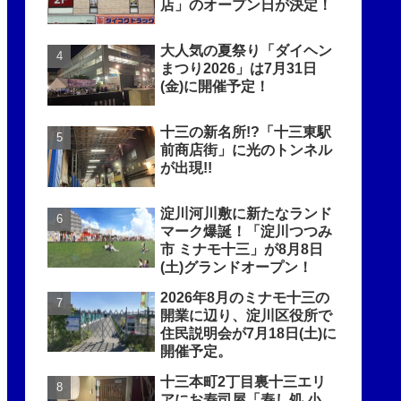
店」のオープン日が決定！
大人気の夏祭り「ダイヘン
まつり2026」は7月31日
(金)に開催予定！
十三の新名所!?「十三東駅
前商店街」に光のトンネル
が出現!!
淀川河川敷に新たなランド
マーク爆誕！「淀川つつみ
市 ミナモ十三」が8月8日
(土)グランドオープン！
2026年8月のミナモ十三の
開業に辺り、淀川区役所で
住民説明会が7月18日(土)に
開催予定。
十三本町2丁目裏十三エリ
アにお寿司屋「寿し処 小