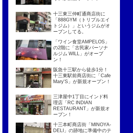
十三東三仲町通商店街に
「888GYM（トリプルエイ
トジム）」というジムがオ
ープンしてる。
「ワイン食堂AMPELOS」
の2階に「古民家パーソナ
ルジム WILL」がオープ
ン！
阪急十三駅から徒歩1分！
十三東駅前商店街に「Cafe
Mary’S」が新規オープン！
三津屋中1丁目にインド料
理店「RC INDIAN
RESTAURANT」が新規オ
ープン！
十三本町商店街「MINOYA-
DELI」の跡地に準備中のテ