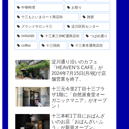
中華料理
お祭り
十三もといまロード商店街
雑貨
グランドサロン十三
淀川区民センター
HANABI
十三東三仲町通商店街
つばめ通り
coffee
十三焼肉
十三東本通商店街
淀川通り沿いのカフェ
「HEAVEN’S CAFE」が
2024年7月15日(月/祝)で店
舗営業を終了。
十三元今里2丁目十三プラ
ザ1階に「自然派食堂オー
ガニックマニア」がオープ
ン！
十三本町1丁目におばんざ
いのお店「おばんざい ふ
う」が新規オープン。