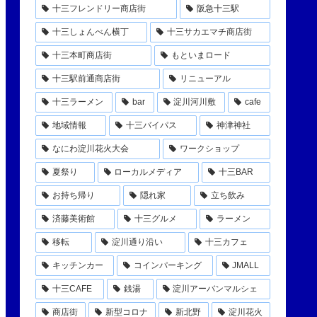
十三フレンドリー商店街
阪急十三駅
十三しょんべん横丁
十三サカエマチ商店街
十三本町商店街
もといまロード
十三駅前通商店街
リニューアル
十三ラーメン
bar
淀川河川敷
cafe
地域情報
十三バイパス
神津神社
なにわ淀川花火大会
ワークショップ
夏祭り
ローカルメディア
十三BAR
お持ち帰り
隠れ家
立ち飲み
済藤美術館
十三グルメ
ラーメン
移転
淀川通り沿い
十三カフェ
キッチンカー
コインパーキング
JMALL
十三CAFE
銭湯
淀川アーバンマルシェ
商店街
新型コロナ
新北野
淀川花火