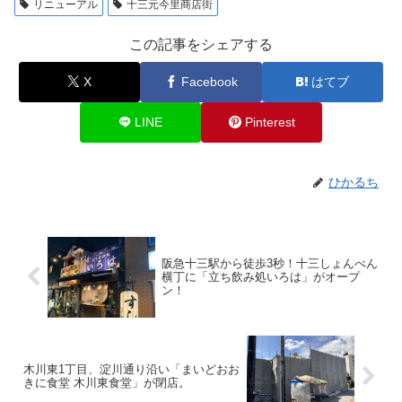
リニューアル
十三元今里商店街
この記事をシェアする
X
Facebook
はてブ
LINE
Pinterest
ひかるち
阪急十三駅から徒歩3秒！十三しょんべん
横丁に「立ち飲み処いろは」がオープ
ン！
木川東1丁目、淀川通り沿い「まいどおお
きに食堂 木川東食堂」が閉店。