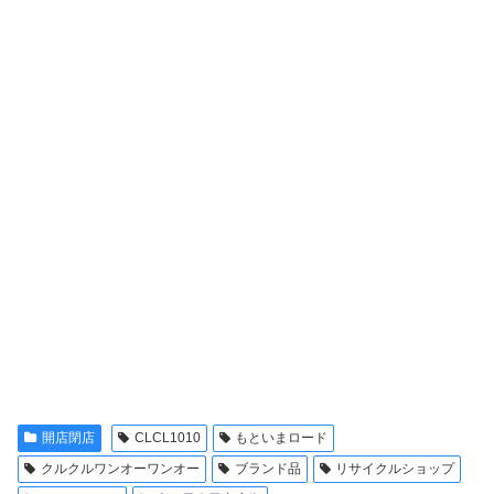
開店閉店
CLCL1010
もといまロード
クルクルワンオーワンオー
ブランド品
リサイクルショップ