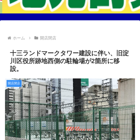
ホーム
開店閉店
十三ランドマークタワー建設に伴い、旧淀
川区役所跡地西側の駐輪場が2箇所に移
設。
開店閉店