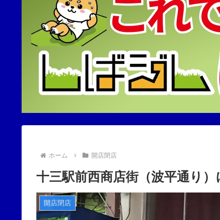
ホーム
開店閉店
十三駅前西商店街（波平通り）に
開店閉店