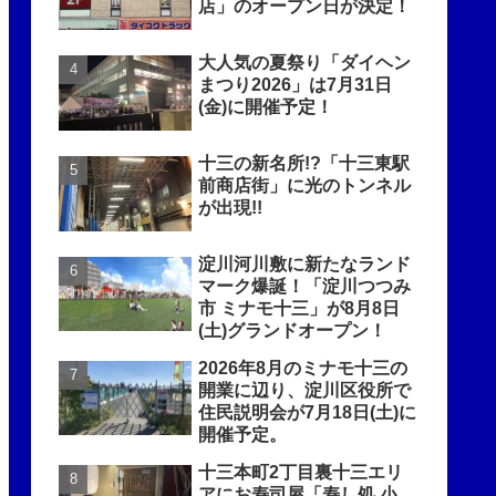
店」のオープン日が決定！
大人気の夏祭り「ダイヘン
まつり2026」は7月31日
(金)に開催予定！
十三の新名所!?「十三東駅
前商店街」に光のトンネル
が出現!!
淀川河川敷に新たなランド
マーク爆誕！「淀川つつみ
市 ミナモ十三」が8月8日
(土)グランドオープン！
2026年8月のミナモ十三の
開業に辺り、淀川区役所で
住民説明会が7月18日(土)に
開催予定。
十三本町2丁目裏十三エリ
アにお寿司屋「寿し処 小