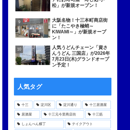
松」が新規オープン！
大阪名物！十三本町商店街
に「たこやき極蛸～
KIWAMI～」が新規オープ
ン！
人気うどんチェーン「資さ
んうどん 三国店」が2026年
7月23日(木)グランドオープ
ン予定！
人気タグ
十三
淀川区
淀川通り
十三居酒屋
居酒屋
十三元今里商店街
十三筋
しょんべん横丁
テイクアウト