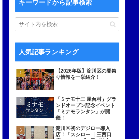
キーワードから記事検索
人気記事ランキング
【2026年版】淀川区の夏祭
り情報を一挙紹介！
「ミナモ十三 屋台村」グラ
ンドオープン記念イベント
「ミナモランタン」が開
催！
淀川区初のデジロー導入
店！「スシロー 十三西口