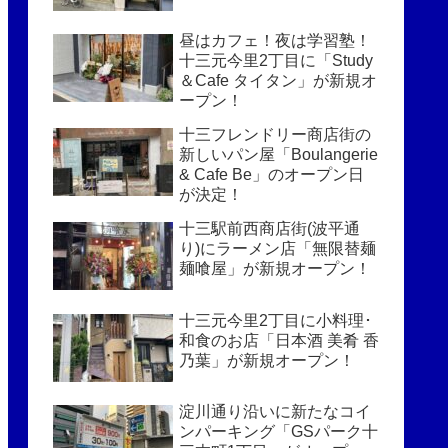
昼はカフェ！夜は学習塾！
十三元今里2丁目に「Study
＆Cafe タイタン」が新規オ
ープン！
十三フレンドリー商店街の
新しいパン屋「Boulangerie
& Cafe Be」のオープン日
が決定！
十三駅前西商店街(波平通
り)にラーメン店「無限替麺
麺喰屋」が新規オープン！
十三元今里2丁目に小料理･
和食のお店「日本酒 美肴 香
乃葉」が新規オープン！
淀川通り沿いに新たなコイ
ンパーキング「GSパーク十