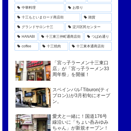
中華料理
お祭り
十三もといまロード商店街
雑貨
グランドサロン十三
淀川区民センター
HANABI
十三東三仲町通商店街
つばめ通り
coffee
十三焼肉
十三東本通商店街
「宮っ子ラーメン十三東口
店」が「宮っ子ラーメン33
周年祭」を開催！
スペインバル｢Tiburon(ティ
ブロン)｣が3月初旬にオープ
ン。
愛犬と一緒に！国道176号
線沿いに「ちょい呑みゆみ
ちゃん」が新規オープン！