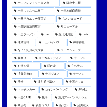
十三フレンドリー商店街
阪急十三駅
十三しょんべん横丁
十三本町商店街
十三サカエマチ商店街
もといまロード
十三駅前通商店街
リニューアル
十三ラーメン
bar
淀川河川敷
cafe
地域情報
十三バイパス
神津神社
なにわ淀川花火大会
ワークショップ
夏祭り
ローカルメディア
十三BAR
お持ち帰り
隠れ家
立ち飲み
済藤美術館
十三グルメ
ラーメン
移転
淀川通り沿い
十三カフェ
キッチンカー
コインパーキング
JMALL
十三CAFE
銭湯
淀川アーバンマルシェ
商店街
新型コロナ
新北野
淀川花火